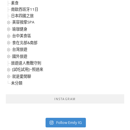
素食
南歐西班牙11日
日本四國之旅
美容按摩SPA
瑜珈健身
台中美食區
食在北部&南部
台灣旅遊
國外旅遊
旅遊達人教戰守則
[試吃試用]~照過來
就是愛閒聊
未分類
INSTAGRAM
Follow Emily IG