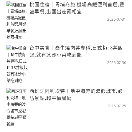
桃園住宿｜青埔商旅,機場高鐵便利首選,豐
盛早餐,出國出差兩相宜
2026-07-31
台中美食｜叁牛燒肉丼專科,日式$138丼飯
起,就有冰沙小菜吃到飽
2026-07-30
西班牙阿利坎特｜地中海旁的渡假城市,必
訪景點,超平價餐廳
2026-07-25