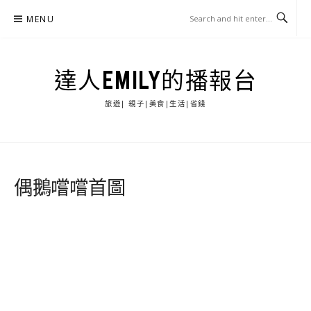
Skip
MENU
to
content
達人EMILY的播報台
旅遊| 親子|美食|生活|省錢
偶鵝嚐嚐首圖