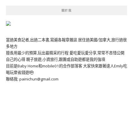
關於我
當過美食記者,出過二本書,寫遍各報章雜誌 居住過美國/加拿大,旅行過很
多地方
擅長用最少的預算,玩出最精采的行程 愛吃愛玩愛分享,常常不吝惜公開
自己的心得 親子旅遊,小資旅行,跟團或自助遊都是我的強項
目前是Baby Home和mobile01的合作部落客 大家快來跟著達人Emily吃
喝玩樂省錢遊吧!
聯絡我: painichun@gmail.com