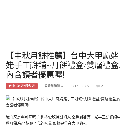
【中秋月餅推薦】台中大甲麻姥
姥手工餅舖~月餅禮盒/雙層禮盒,
內含讀者優惠喔!
台中~冰店/麵包店
省錢旅遊達人
2017-09-05
2
我向來是寧可吃粽子,也不愛吃月餅的人 沒想到卻有一家手工餅舖的中
秋月餅,完全征服了我的味蕾 那就是位在大甲的~…