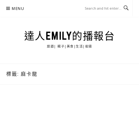
Skip
MENU
to
content
達人EMILY的播報台
旅遊| 親子|美食|生活|省錢
標籤:
麻卡龍