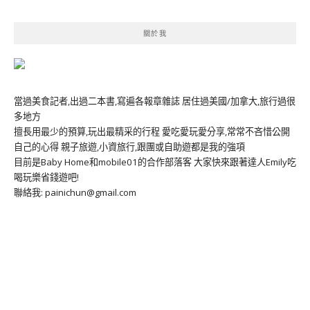
關於我
當過美食記者,出過二本書,寫遍各報章雜誌 居住過美國/加拿大,旅行過很
多地方
擅長用最少的預算,玩出最精采的行程 愛吃愛玩愛分享,常常不吝惜公開
自己的心得 親子旅遊,小資旅行,跟團或自助遊都是我的強項
目前是Baby Home和mobile01的合作部落客 大家快來跟著達人Emily吃
喝玩樂省錢遊吧!
聯絡我: painichun@gmail.com