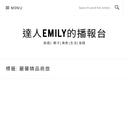
Skip
MENU
to
content
達人EMILY的播報台
旅遊| 親子|美食|生活|省錢
標籤:
麗馨精品商旅