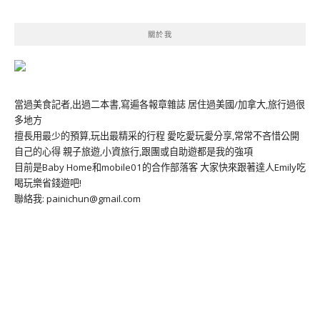
關於我
當過美食記者,出過二本書,寫遍各報章雜誌 居住過美國/加拿大,旅行過很
多地方
擅長用最少的預算,玩出最精采的行程 愛吃愛玩愛分享,常常不吝惜公開
自己的心得 親子旅遊,小資旅行,跟團或自助遊都是我的強項
目前是Baby Home和mobile01的合作部落客 大家快來跟著達人Emily吃
喝玩樂省錢遊吧!
聯絡我: painichun@gmail.com