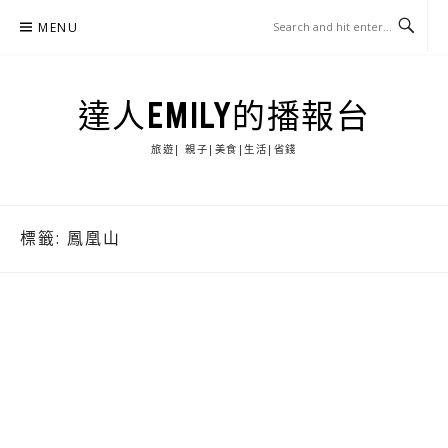
Skip
MENU
to
content
達人EMILY的播報台
旅遊| 親子|美食|生活|省錢
標籤:
鳳凰山