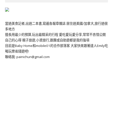
當過美食記者,出過二本書,寫遍各報章雜誌 居住過美國/加拿大,旅行過很
多地方
擅長用最少的預算,玩出最精采的行程 愛吃愛玩愛分享,常常不吝惜公開
自己的心得 親子旅遊,小資旅行,跟團或自助遊都是我的強項
目前是Baby Home和mobile01的合作部落客 大家快來跟著達人Emily吃
喝玩樂省錢遊吧!
聯絡我: painichun@gmail.com