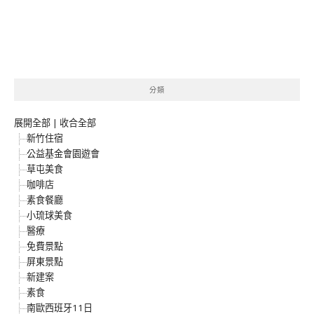
分類
展開全部
|
收合全部
新竹住宿
公益基金會園遊會
草屯美食
咖啡店
素食餐廳
小琉球美食
醫療
免費景點
屏東景點
新建案
素食
南歐西班牙11日