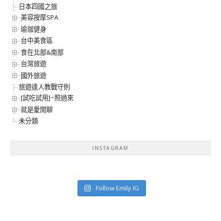
日本四國之旅
美容按摩SPA
瑜珈健身
台中美食區
食在北部&南部
台灣旅遊
國外旅遊
旅遊達人教戰守則
[試吃試用]~照過來
就是愛閒聊
未分類
INSTAGRAM
Follow Emily IG