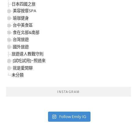
日本四國之旅
美容按摩SPA
瑜珈健身
台中美食區
食在北部&南部
台灣旅遊
國外旅遊
旅遊達人教戰守則
[試吃試用]~照過來
就是愛閒聊
未分類
INSTAGRAM
Follow Emily IG