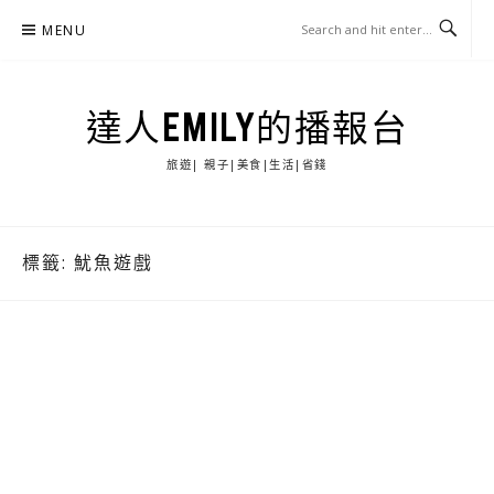
Skip
MENU
to
content
達人EMILY的播報台
旅遊| 親子|美食|生活|省錢
標籤:
魷魚遊戲