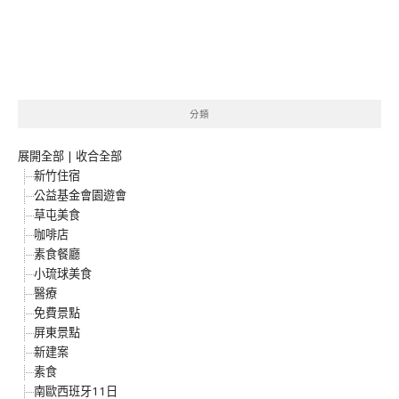
分類
展開全部
|
收合全部
新竹住宿
公益基金會園遊會
草屯美食
咖啡店
素食餐廳
小琉球美食
醫療
免費景點
屏東景點
新建案
素食
南歐西班牙11日