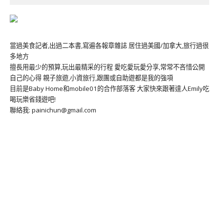
當過美食記者,出過二本書,寫遍各報章雜誌 居住過美國/加拿大,旅行過很
多地方
擅長用最少的預算,玩出最精采的行程 愛吃愛玩愛分享,常常不吝惜公開
自己的心得 親子旅遊,小資旅行,跟團或自助遊都是我的強項
目前是Baby Home和mobile01的合作部落客 大家快來跟著達人Emily吃
喝玩樂省錢遊吧!
聯絡我: painichun@gmail.com