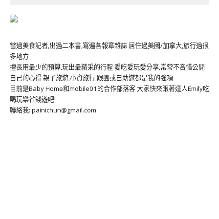
當過美食記者,出過二本書,寫遍各報章雜誌 居住過美國/加拿大,旅行過很
多地方
擅長用最少的預算,玩出最精采的行程 愛吃愛玩愛分享,常常不吝惜公開
自己的心得 親子旅遊,小資旅行,跟團或自助遊都是我的強項
目前是Baby Home和mobile01的合作部落客 大家快來跟著達人Emily吃
喝玩樂省錢遊吧!
聯絡我: painichun@gmail.com