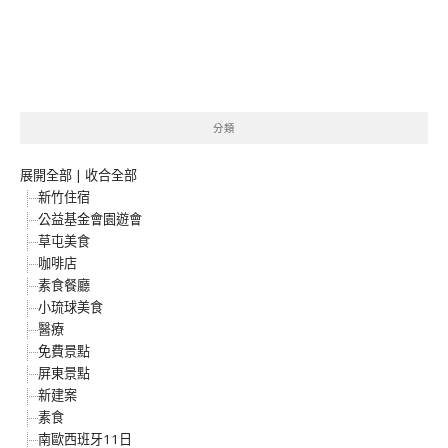
分類
展開全部
|
收合全部
新竹住宿
公益基金會園遊會
草屯美食
咖啡店
素食餐廳
小琉球美食
醫療
免費景點
屏東景點
新建案
素食
南歐西班牙11日