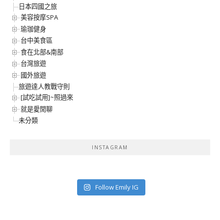
日本四國之旅
美容按摩SPA
瑜珈健身
台中美食區
食在北部&南部
台灣旅遊
國外旅遊
旅遊達人教戰守則
[試吃試用]~照過來
就是愛閒聊
未分類
INSTAGRAM
Follow Emily IG