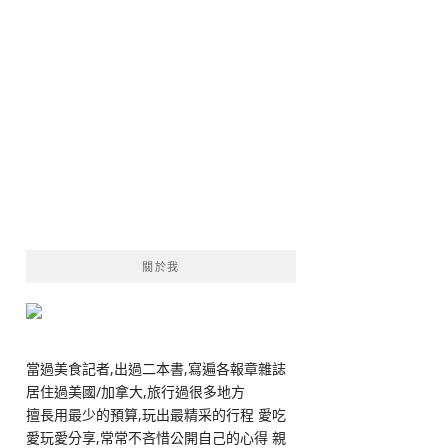
關於我
當過美食記者,出過二本書,寫遍各報章雜誌
居住過美國/加拿大,旅行過很多地方
擅長用最少的預算,玩出最精采的行程 愛吃
愛玩愛分享,常常不吝惜公開自己的心得 親