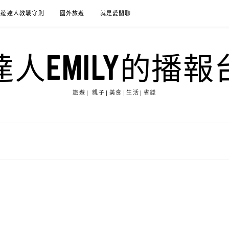
旅遊達人教戰守則
國外旅遊
就是愛閒聊
達人EMILY的播報
旅遊| 親子|美食|生活|省錢