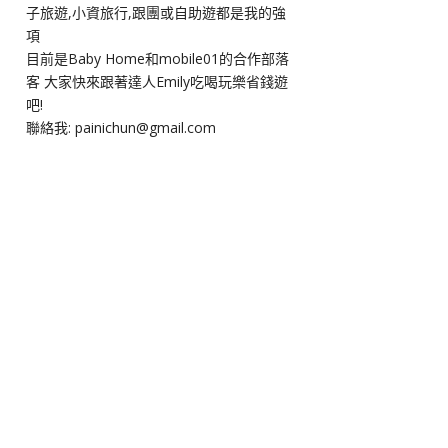
子旅遊,小資旅行,跟團或自助遊都是我的強
項
目前是Baby Home和mobile01的合作部落
客 大家快來跟著達人Emily吃喝玩樂省錢遊
吧!
聯絡我: painichun@gmail.com