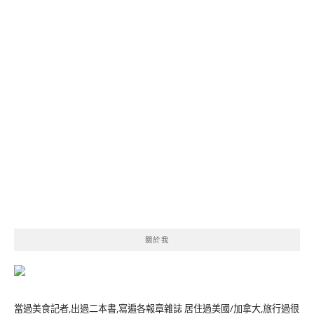
關於我
當過美食記者,出過二本書,寫遍各報章雜誌 居住過美國/加拿大,旅行過很