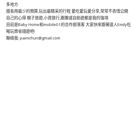
多地方
擅長用最少的預算,玩出最精采的行程 愛吃愛玩愛分享,常常不吝惜公開
自己的心得 親子旅遊,小資旅行,跟團或自助遊都是我的強項
目前是Baby Home和mobile01的合作部落客 大家快來跟著達人Emily吃
喝玩樂省錢遊吧!
聯絡我: painichun@gmail.com