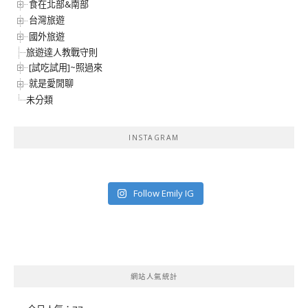
食在北部&南部
台灣旅遊
國外旅遊
旅遊達人教戰守則
[試吃試用]~照過來
就是愛閒聊
未分類
INSTAGRAM
Follow Emily IG
網站人氣統計