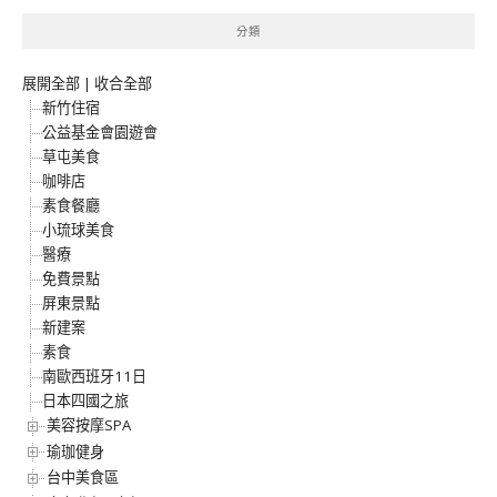
分類
展開全部
|
收合全部
新竹住宿
公益基金會園遊會
草屯美食
咖啡店
素食餐廳
小琉球美食
醫療
免費景點
屏東景點
新建案
素食
南歐西班牙11日
日本四國之旅
美容按摩SPA
瑜珈健身
台中美食區