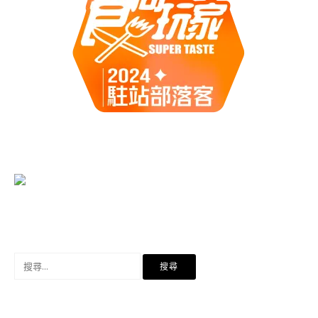
搜
尋
關
鍵