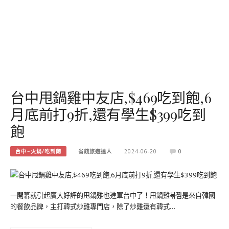
台中甩鍋雞中友店,$469吃到飽,6
月底前打9折,還有學生$399吃到
飽
台中~火鍋/吃到飽
省錢旅遊達人
2024-06-20
0
一開幕就引起廣大好評的甩鍋雞也進軍台中了！甩鍋雞볶찜是來自韓國
的餐飲品牌，主打韓式炒雞專門店，除了炒雞還有韓式…