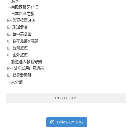
素食
南歐西班牙11日
日本四國之旅
美容按摩SPA
瑜珈健身
台中美食區
食在北部&南部
台灣旅遊
國外旅遊
旅遊達人教戰守則
[試吃試用]~照過來
就是愛閒聊
未分類
INSTAGRAM
Follow Emily IG