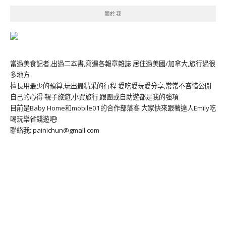
關於我
當過美食記者,出過二本書,寫遍各報章雜誌 居住過美國/加拿大,旅行過很
多地方
擅長用最少的預算,玩出最精采的行程 愛吃愛玩愛分享,常常不吝惜公開
自己的心得 親子旅遊,小資旅行,跟團或自助遊都是我的強項
目前是Baby Home和mobile01的合作部落客 大家快來跟著達人Emily吃
喝玩樂省錢遊吧!
聯絡我: painichun@gmail.com