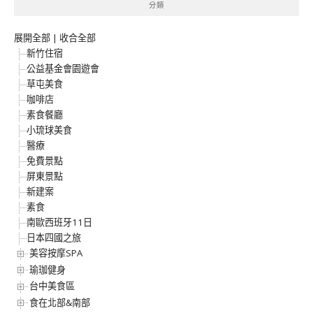
分類
展開全部
|
收合全部
新竹住宿
公益基金會園遊會
草屯美食
咖啡店
素食餐廳
小琉球美食
醫療
免費景點
屏東景點
新建案
素食
南歐西班牙11日
日本四國之旅
美容按摩SPA
瑜珈健身
台中美食區
食在北部&南部