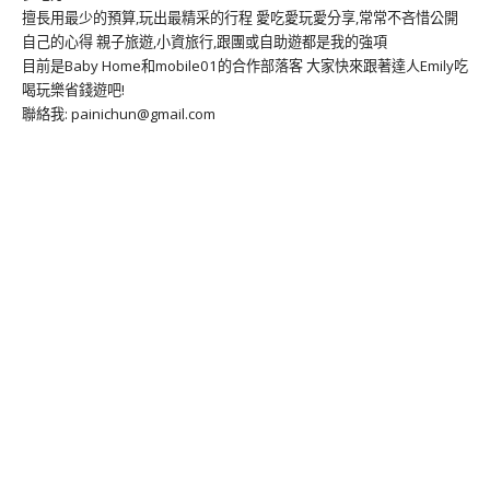
擅長用最少的預算,玩出最精采的行程 愛吃愛玩愛分享,常常不吝惜公開
自己的心得 親子旅遊,小資旅行,跟團或自助遊都是我的強項
目前是Baby Home和mobile01的合作部落客 大家快來跟著達人Emily吃
喝玩樂省錢遊吧!
聯絡我: painichun@gmail.com