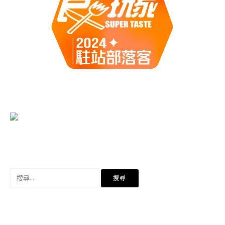
搜
尋
關
鍵
字: