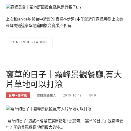
上次和Janice約爬台中近郊的[青桐林步道],中午就近在霧峰用餐 上次她
來拜訪過這家聖地庭園複合廚房,不但有…
CONTINUE READING
窩草的日子｜霧峰景觀餐廳,有大
片草地可以打滾
台中~咖啡店
省錢旅遊達人
2019-10-19
0
窩草的日子?這該不會是在罵髒話吧? 沒錯唷,「窩草的日子」是霧峰去
年才開的景觀餐廳 他們最大的特…