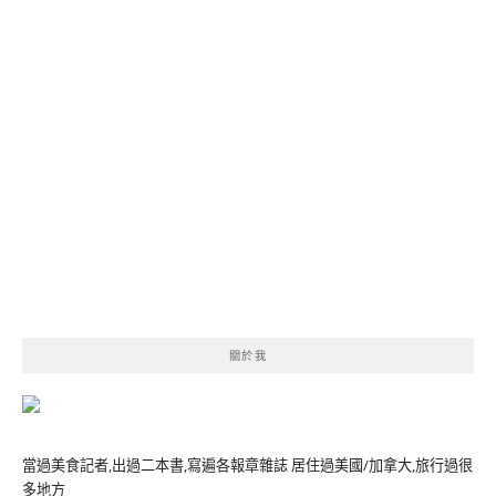
關於我
當過美食記者,出過二本書,寫遍各報章雜誌 居住過美國/加拿大,旅行過很
多地方