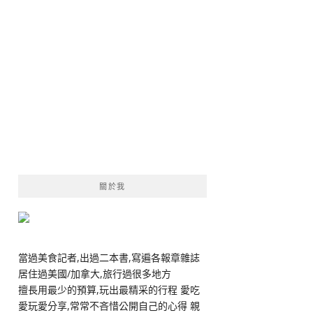
關於我
當過美食記者,出過二本書,寫遍各報章雜誌
居住過美國/加拿大,旅行過很多地方
擅長用最少的預算,玩出最精采的行程 愛吃
愛玩愛分享,常常不吝惜公開自己的心得 親