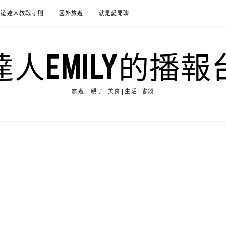
旅遊達人教戰守則
國外旅遊
就是愛閒聊
達人EMILY的播報
旅遊| 親子|美食|生活|省錢