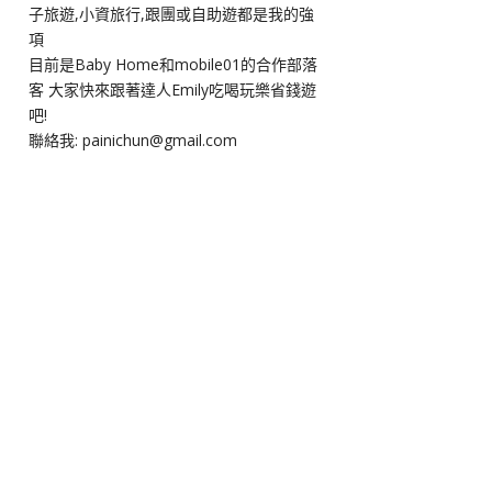
子旅遊,小資旅行,跟團或自助遊都是我的強
項
目前是Baby Home和mobile01的合作部落
客 大家快來跟著達人Emily吃喝玩樂省錢遊
吧!
聯絡我: painichun@gmail.com