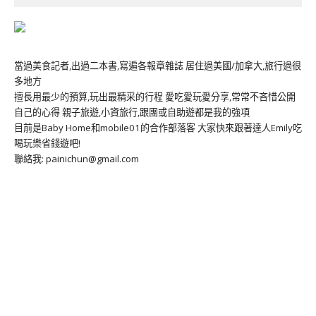
當過美食記者,出過二本書,寫遍各報章雜誌 居住過美國/加拿大,旅行過很
多地方
擅長用最少的預算,玩出最精采的行程 愛吃愛玩愛分享,常常不吝惜公開
自己的心得 親子旅遊,小資旅行,跟團或自助遊都是我的強項
目前是Baby Home和mobile01的合作部落客 大家快來跟著達人Emily吃
喝玩樂省錢遊吧!
聯絡我: painichun@gmail.com