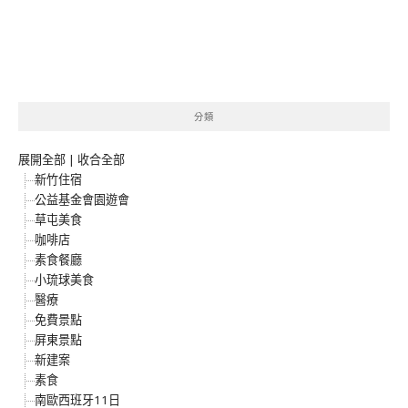
分類
展開全部
|
收合全部
新竹住宿
公益基金會園遊會
草屯美食
咖啡店
素食餐廳
小琉球美食
醫療
免費景點
屏東景點
新建案
素食
南歐西班牙11日