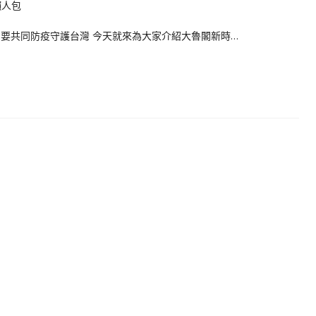
但仍要共同防疫守護台灣 今天就來為大家介紹大魯閣新時…