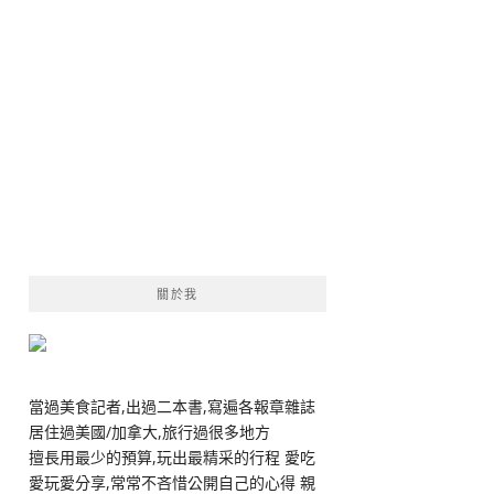
關於我
當過美食記者,出過二本書,寫遍各報章雜誌
居住過美國/加拿大,旅行過很多地方
擅長用最少的預算,玩出最精采的行程 愛吃
愛玩愛分享,常常不吝惜公開自己的心得 親