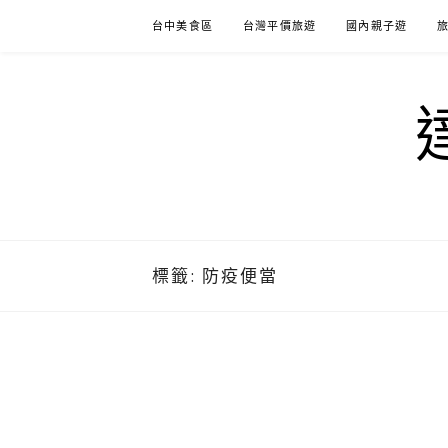
Skip
台中美食區
台灣平價旅遊
國內親子遊
to
content
標籤:
防疫便當