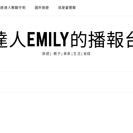
旅遊達人教戰守則
國外旅遊
就是愛閒聊
達人EMILY的播報
旅遊| 親子|美食|生活|省錢