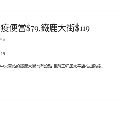
當$79,鐵鹿大街$119
0
台中火車站的鐵鹿大街也有設點 目前玉軒居太平店推出防疫…