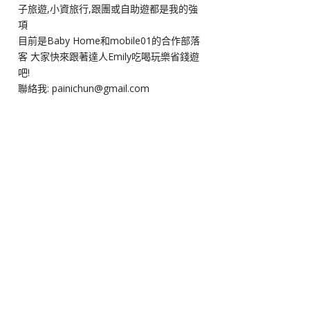
子旅遊,小資旅行,跟團或自助遊都是我的強
項
目前是Baby Home和mobile01的合作部落
客 大家快來跟著達人Emily吃喝玩樂省錢遊
吧!
聯絡我: painichun@gmail.com