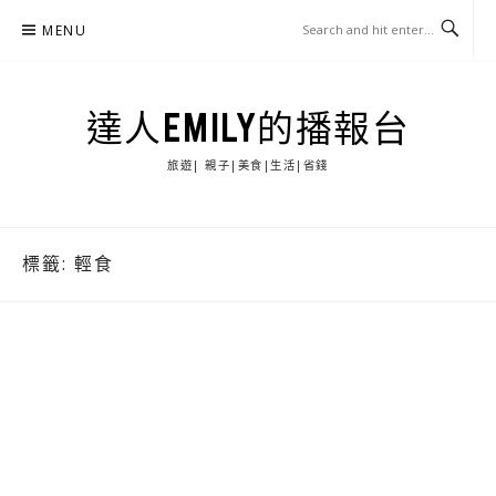
Skip
MENU
to
content
達人EMILY的播報台
旅遊| 親子|美食|生活|省錢
標籤:
輕食