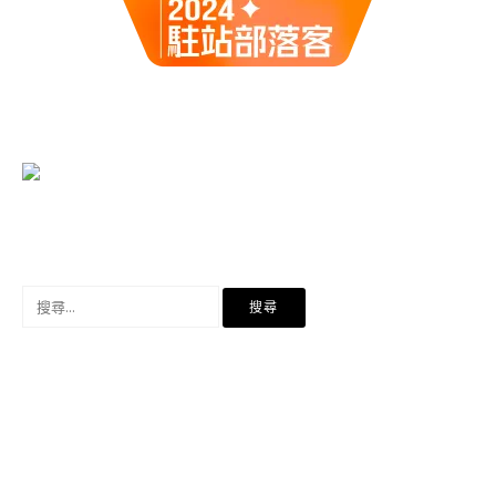
搜
尋
關
鍵
字: