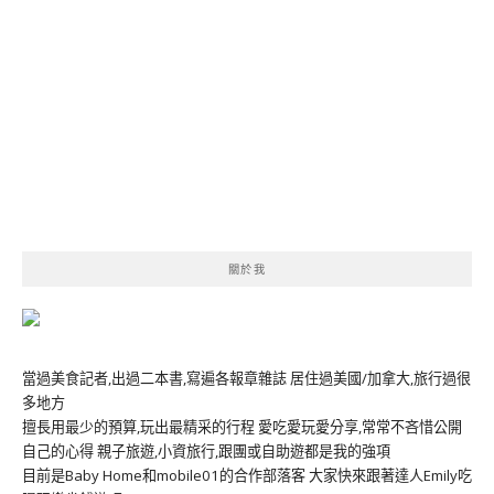
關於我
當過美食記者,出過二本書,寫遍各報章雜誌 居住過美國/加拿大,旅行過很
多地方
擅長用最少的預算,玩出最精采的行程 愛吃愛玩愛分享,常常不吝惜公開
自己的心得 親子旅遊,小資旅行,跟團或自助遊都是我的強項
目前是Baby Home和mobile01的合作部落客 大家快來跟著達人Emily吃