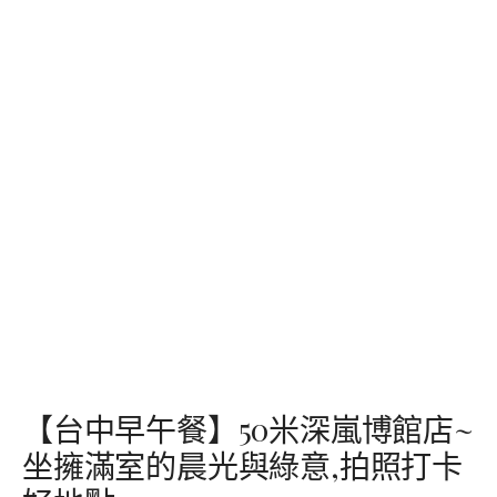
【台中早午餐】50米深嵐博館店~
坐擁滿室的晨光與綠意,拍照打卡