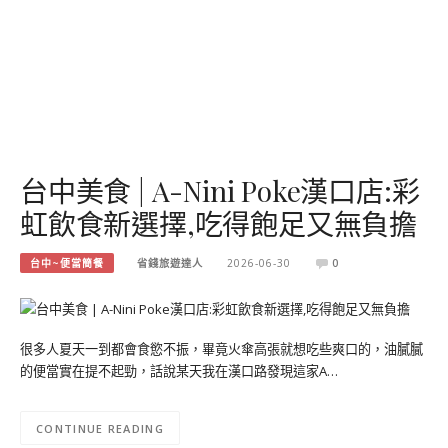
台中美食 | A-Nini Poke漢口店:彩
虹飲食新選擇,吃得飽足又無負擔
台中~便當簡餐
省錢旅遊達人
2026-06-30
0
很多人夏天一到都會食慾不振，畢竟火傘高張就想吃些爽口的，油膩膩
的便當實在提不起勁，話說某天我在漢口路發現這家A…
CONTINUE READING