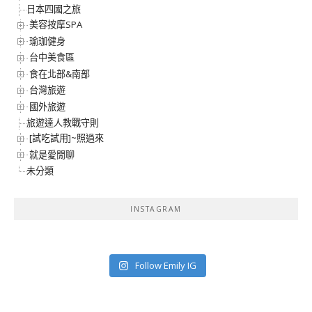
日本四國之旅
美容按摩SPA
瑜珈健身
台中美食區
食在北部&南部
台灣旅遊
國外旅遊
旅遊達人教戰守則
[試吃試用]~照過來
就是愛閒聊
未分類
INSTAGRAM
Follow Emily IG