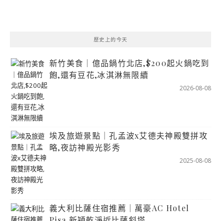
歷史上的今天
新竹美食｜億品鍋竹北店,$200起火鍋吃到
飽,還有豆花,冰淇淋無限續
2026-08-08
埃及旅遊景點｜孔孟波x艾德夫神殿雙拼攻
略,夜訪神殿光影秀
2025-08-08
義大利比薩住宿推薦｜萬豪AC Hotel
Pisa,新穎乾淨近比薩斜塔