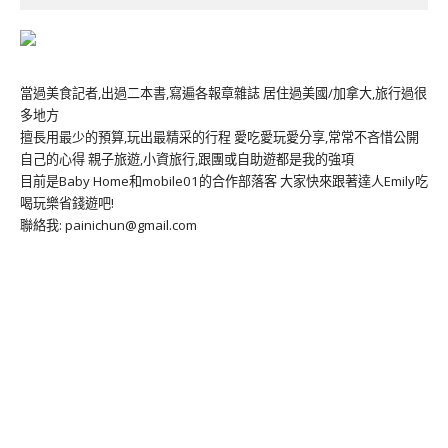
當過美食記者,出過二本書,寫遍各報章雜誌 居住過美國/加拿大,旅行過很
多地方
擅長用最少的預算,玩出最精采的行程 愛吃愛玩愛分享,常常不吝惜公開
自己的心得 親子旅遊,小資旅行,跟團或自助遊都是我的強項
目前是Baby Home和mobile01的合作部落客 大家快來跟著達人Emily吃
喝玩樂省錢遊吧!
聯絡我: painichun@gmail.com