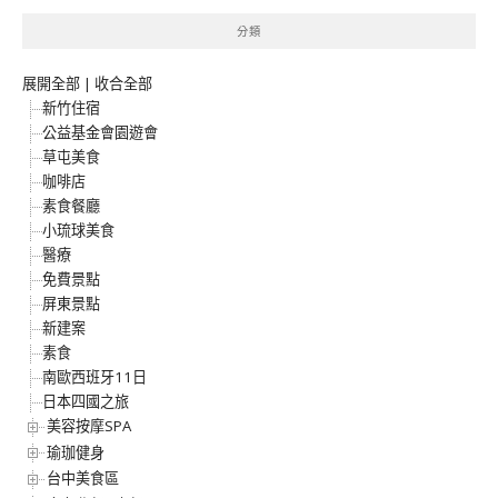
分類
展開全部
|
收合全部
新竹住宿
公益基金會園遊會
草屯美食
咖啡店
素食餐廳
小琉球美食
醫療
免費景點
屏東景點
新建案
素食
南歐西班牙11日
日本四國之旅
美容按摩SPA
瑜珈健身
台中美食區