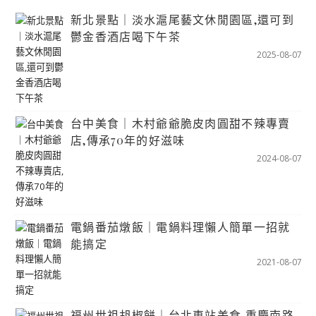
新北景點｜淡水滬尾藝文休閒園區,還可到
鬱金香酒店喝下午茶
2025-08-07
台中美食｜木村爺爺脆皮肉圓甜不辣專賣
店,傳承70年的好滋味
2024-08-07
電鍋番茄燉飯｜電鍋料理懶人簡單一招就
能搞定
2021-08-07
福州世祖胡椒餅｜台北車站美食,重慶南路