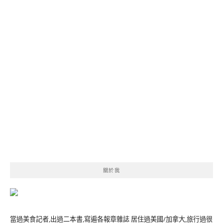
關於我
當過美食記者,出過二本書,寫遍各報章雜誌 居住過美國/加拿大,旅行過很