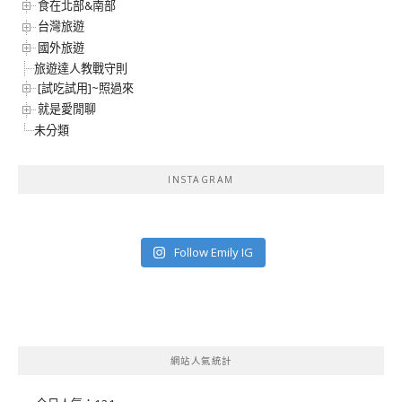
食在北部&南部
台灣旅遊
國外旅遊
旅遊達人教戰守則
[試吃試用]~照過來
就是愛閒聊
未分類
INSTAGRAM
Follow Emily IG
網站人氣統計