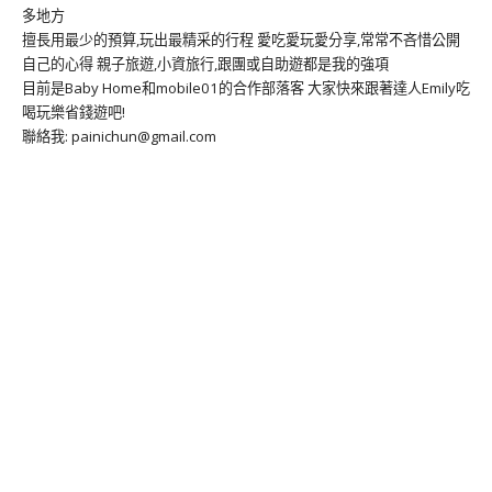
多地方
擅長用最少的預算,玩出最精采的行程 愛吃愛玩愛分享,常常不吝惜公開
自己的心得 親子旅遊,小資旅行,跟團或自助遊都是我的強項
目前是Baby Home和mobile01的合作部落客 大家快來跟著達人Emily吃
喝玩樂省錢遊吧!
聯絡我: painichun@gmail.com