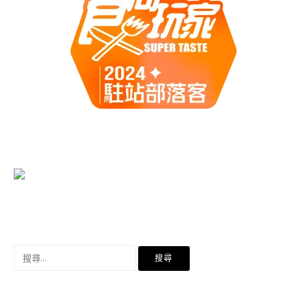
搜
尋
關
鍵