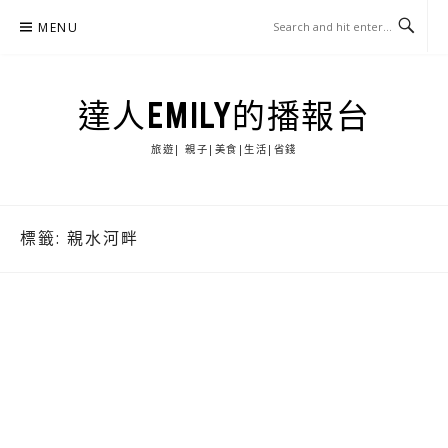
Skip
MENU
to
content
達人EMILY的播報台
旅遊| 親子|美食|生活|省錢
標籤:
親水河畔