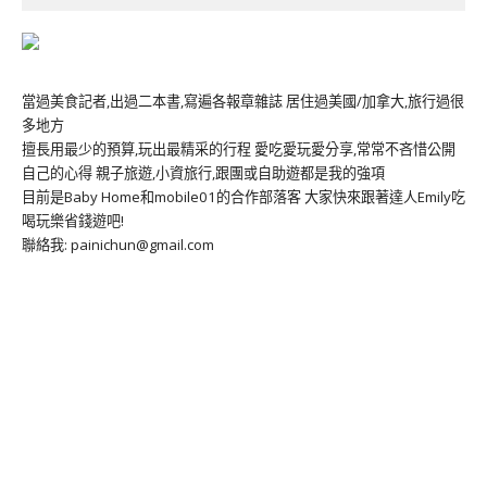
當過美食記者,出過二本書,寫遍各報章雜誌 居住過美國/加拿大,旅行過很
多地方
擅長用最少的預算,玩出最精采的行程 愛吃愛玩愛分享,常常不吝惜公開
自己的心得 親子旅遊,小資旅行,跟團或自助遊都是我的強項
目前是Baby Home和mobile01的合作部落客 大家快來跟著達人Emily吃
喝玩樂省錢遊吧!
聯絡我: painichun@gmail.com