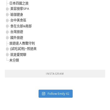
日本四國之旅
美容按摩SPA
瑜珈健身
台中美食區
食在北部&南部
台灣旅遊
國外旅遊
旅遊達人教戰守則
[試吃試用]~照過來
就是愛閒聊
未分類
INSTAGRAM
Follow Emily IG