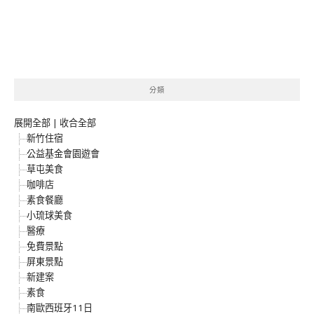
分類
展開全部
|
收合全部
新竹住宿
公益基金會園遊會
草屯美食
咖啡店
素食餐廳
小琉球美食
醫療
免費景點
屏東景點
新建案
素食
南歐西班牙11日