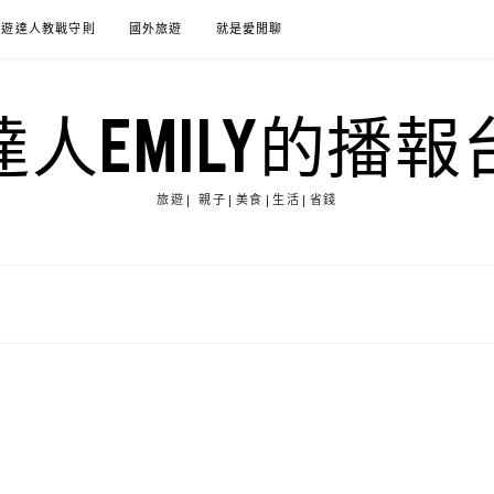
旅遊達人教戰守則
國外旅遊
就是愛閒聊
達人EMILY的播報
旅遊| 親子|美食|生活|省錢