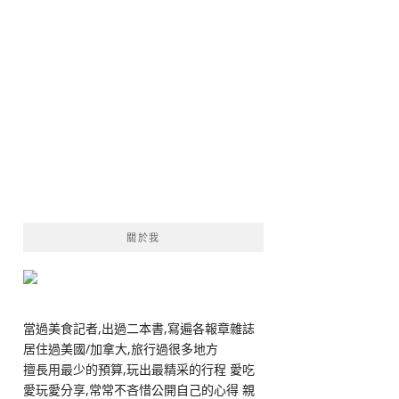
關於我
當過美食記者,出過二本書,寫遍各報章雜誌
居住過美國/加拿大,旅行過很多地方
擅長用最少的預算,玩出最精采的行程 愛吃
愛玩愛分享,常常不吝惜公開自己的心得 親