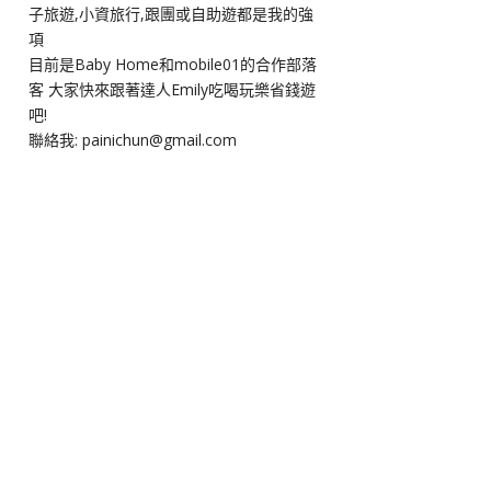
子旅遊,小資旅行,跟團或自助遊都是我的強
項
目前是Baby Home和mobile01的合作部落
客 大家快來跟著達人Emily吃喝玩樂省錢遊
吧!
聯絡我: painichun@gmail.com