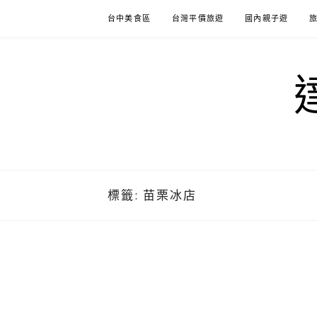
Skip
台中美食區
台灣平價旅遊
國內親子遊
to
content
標籤:
苗栗冰店