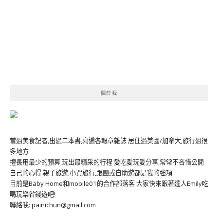
關於我
當過美食記者,出過二本書,寫遍各報章雜誌 居住過美國/加拿大,旅行過很
多地方
擅長用最少的預算,玩出最精采的行程 愛吃愛玩愛分享,常常不吝惜公開
自己的心得 親子旅遊,小資旅行,跟團或自助遊都是我的強項
目前是Baby Home和mobile01的合作部落客 大家快來跟著達人Emily吃
喝玩樂省錢遊吧!
聯絡我: painichun@gmail.com