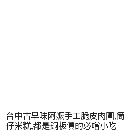
台中古早味阿嬤手工脆皮肉圓,筒
仔米糕,都是銅板價的必嚐小吃