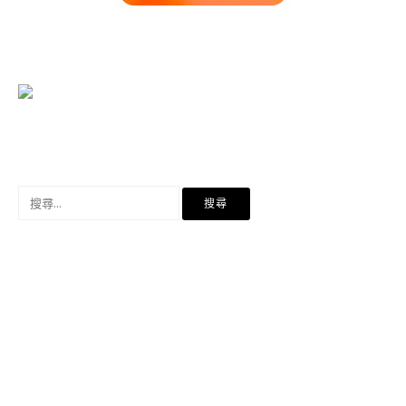
搜
尋
關
鍵
字: