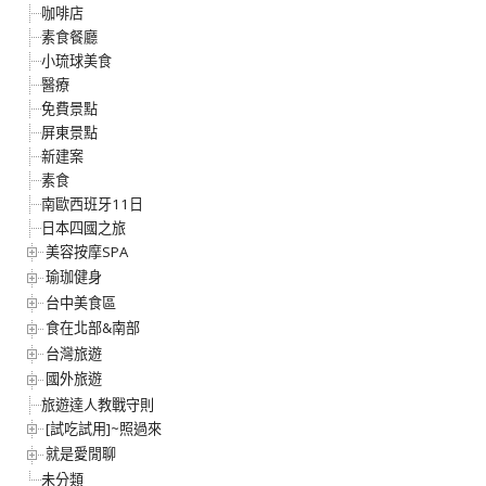
咖啡店
素食餐廳
小琉球美食
醫療
免費景點
屏東景點
新建案
素食
南歐西班牙11日
日本四國之旅
美容按摩SPA
瑜珈健身
台中美食區
食在北部&南部
台灣旅遊
國外旅遊
旅遊達人教戰守則
[試吃試用]~照過來
就是愛閒聊
未分類