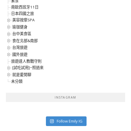
素食
南歐西班牙11日
日本四國之旅
美容按摩SPA
瑜珈健身
台中美食區
食在北部&南部
台灣旅遊
國外旅遊
旅遊達人教戰守則
[試吃試用]~照過來
就是愛閒聊
未分類
INSTAGRAM
Follow Emily IG