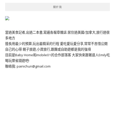
關於我
當過美食記者,出過二本書,寫遍各報章雜誌 居住過美國/加拿大,旅行過很
多地方
擅長用最少的預算,玩出最精采的行程 愛吃愛玩愛分享,常常不吝惜公開
自己的心得 親子旅遊,小資旅行,跟團或自助遊都是我的強項
目前是Baby Home和mobile01的合作部落客 大家快來跟著達人Emily吃
喝玩樂省錢遊吧!
聯絡我: painichun@gmail.com