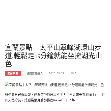
宜蘭景點｜太平山翠峰湖環山步
道,輕鬆走15分鐘就能坐擁湖光山
色
宜蘭景點
省錢旅遊達人
2025-08-29
0
雖然夏日已近尾聲，但溫度依然居高不下！是不是每天都想衝上山，打
開天然冷氣，讓腦袋跟身體都徹底Reset一下？每…