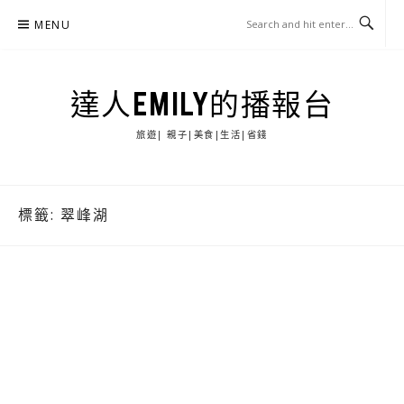
Skip
MENU
to
content
達人EMILY的播報台
旅遊| 親子|美食|生活|省錢
標籤:
翠峰湖