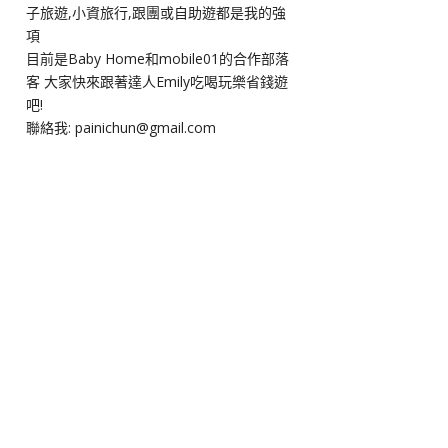
子旅遊,小資旅行,跟團或自助遊都是我的強
項
目前是Baby Home和mobile01的合作部落
客 大家快來跟著達人Emily吃喝玩樂省錢遊
吧!
聯絡我: painichun@gmail.com