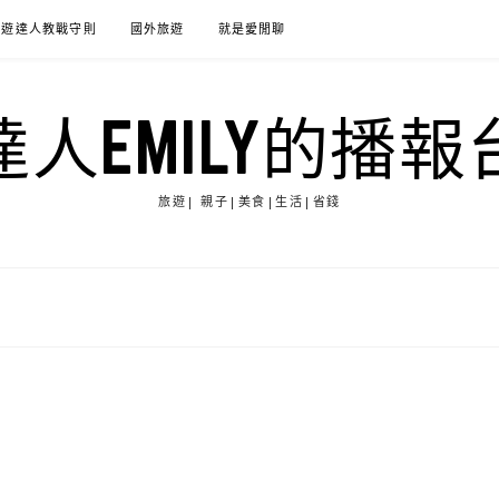
旅遊達人教戰守則
國外旅遊
就是愛閒聊
達人EMILY的播報
旅遊| 親子|美食|生活|省錢