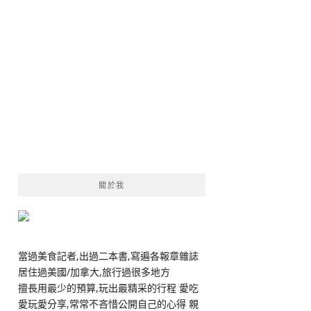
關於我
當過美食記者,出過二本書,寫遍各報章雜誌
居住過美國/加拿大,旅行過很多地方
擅長用最少的預算,玩出最精采的行程 愛吃
愛玩愛分享,常常不吝惜公開自己的心得 親