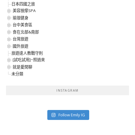
日本四國之旅
美容按摩SPA
瑜珈健身
台中美食區
食在北部&南部
台灣旅遊
國外旅遊
旅遊達人教戰守則
[試吃試用]~照過來
就是愛閒聊
未分類
INSTAGRAM
Follow Emily IG