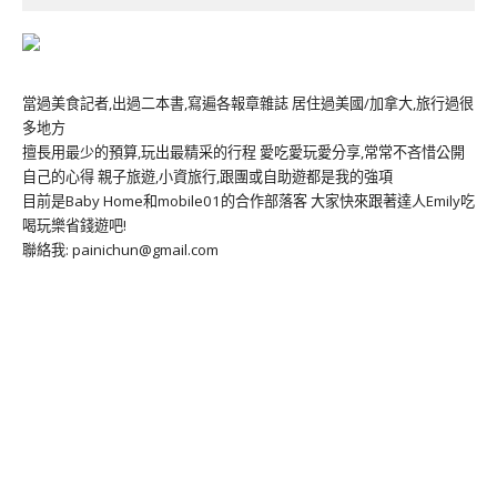
當過美食記者,出過二本書,寫遍各報章雜誌 居住過美國/加拿大,旅行過很
多地方
擅長用最少的預算,玩出最精采的行程 愛吃愛玩愛分享,常常不吝惜公開
自己的心得 親子旅遊,小資旅行,跟團或自助遊都是我的強項
目前是Baby Home和mobile01的合作部落客 大家快來跟著達人Emily吃
喝玩樂省錢遊吧!
聯絡我: painichun@gmail.com