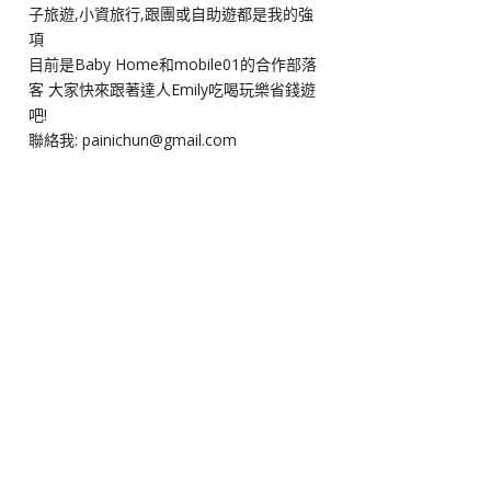
子旅遊,小資旅行,跟團或自助遊都是我的強
項
目前是Baby Home和mobile01的合作部落
客 大家快來跟著達人Emily吃喝玩樂省錢遊
吧!
聯絡我: painichun@gmail.com