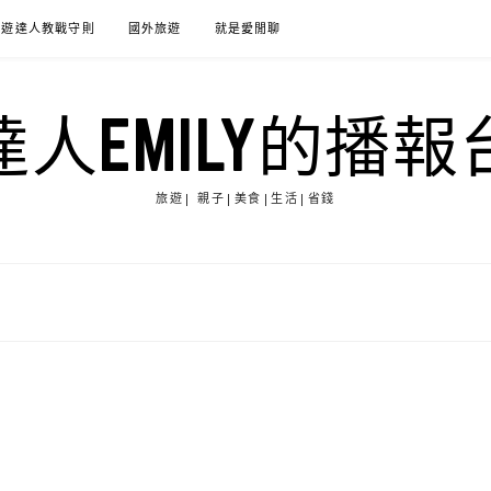
旅遊達人教戰守則
國外旅遊
就是愛閒聊
達人EMILY的播報
旅遊| 親子|美食|生活|省錢