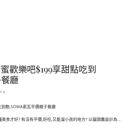
蜜歡樂吧$199享甜點吃到
子餐廳
0
美食才好? 有沒有平價,好吃,又能溜小孩的地方? 以貓頭鷹設計為…