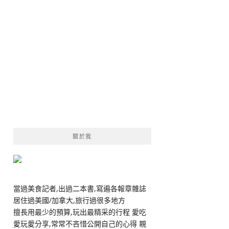
關於我
當過美食記者,出過二本書,寫遍各報章雜誌
居住過美國/加拿大,旅行過很多地方
擅長用最少的預算,玩出最精采的行程 愛吃
愛玩愛分享,常常不吝惜公開自己的心得 親