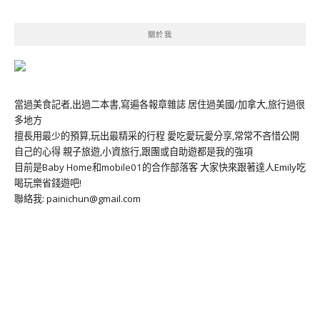
關於我
當過美食記者,出過二本書,寫遍各報章雜誌 居住過美國/加拿大,旅行過很
多地方
擅長用最少的預算,玩出最精采的行程 愛吃愛玩愛分享,常常不吝惜公開
自己的心得 親子旅遊,小資旅行,跟團或自助遊都是我的強項
目前是Baby Home和mobile01的合作部落客 大家快來跟著達人Emily吃
喝玩樂省錢遊吧!
聯絡我: painichun@gmail.com