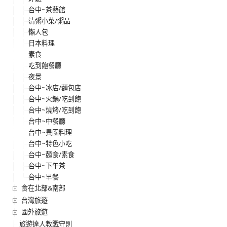
台中~茶藝館
清粥小菜/粥品
懶人包
日本料理
素食
吃到飽餐廳
夜景
台中~冰店/麵包店
台中~火鍋/吃到飽
台中~燒烤/吃到飽
台中~中餐廳
台中~異國料理
台中~特色小吃
台中~麵食/素食
台中~下午茶
台中~早餐
食在北部&南部
台灣旅遊
國外旅遊
旅遊達人教戰守則