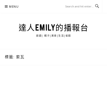
Skip
MENU
to
content
達人EMILY的播報台
旅遊| 親子|美食|生活|省錢
標籤:
索瓦