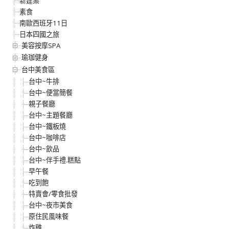
新建案
素食
南歐西班牙11日
日本四國之旅
美容按摩SPA
瑜珈健身
台中美食區
台中~牛排
台中~便當簡餐
親子餐廳
台中~主題餐廳
台中~鐵板燒
台中~咖啡店
台中~飲品
台中~伴手禮.糕點
早午餐
吃到飽
特賣會/零食批發
台中~夜市美食
原住民風味餐
炸雞