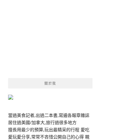
關於我
當過美食記者,出過二本書,寫遍各報章雜誌
居住過美國/加拿大,旅行過很多地方
擅長用最少的預算,玩出最精采的行程 愛吃
愛玩愛分享,常常不吝惜公開自己的心得 親