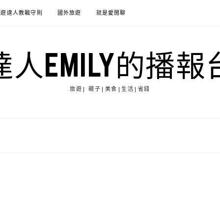
旅遊達人教戰守則
國外旅遊
就是愛閒聊
達人EMILY的播報
旅遊| 親子|美食|生活|省錢