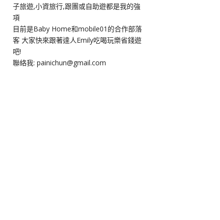
子旅遊,小資旅行,跟團或自助遊都是我的強
項
目前是Baby Home和mobile01的合作部落
客 大家快來跟著達人Emily吃喝玩樂省錢遊
吧!
聯絡我: painichun@gmail.com