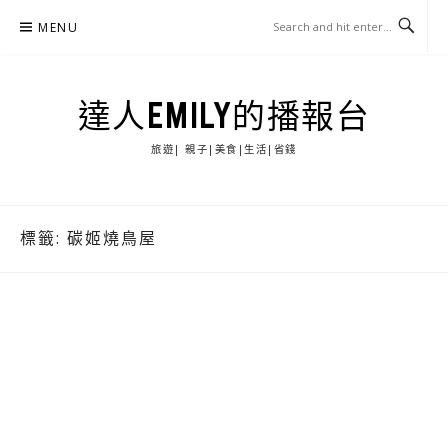
Skip
MENU
to
content
達人EMILY的播報台
旅遊| 親子|美食|生活|省錢
標籤:
碳姬燒鳥屋