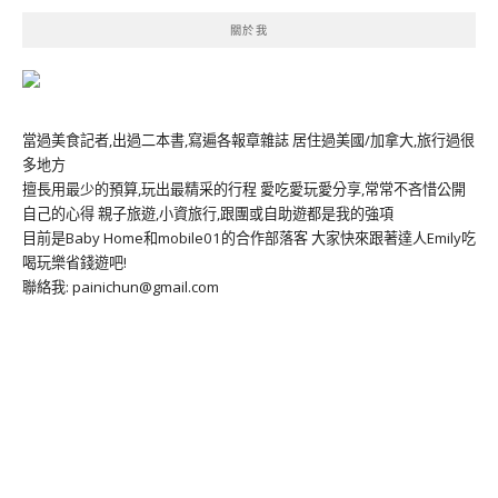
關於我
當過美食記者,出過二本書,寫遍各報章雜誌 居住過美國/加拿大,旅行過很
多地方
擅長用最少的預算,玩出最精采的行程 愛吃愛玩愛分享,常常不吝惜公開
自己的心得 親子旅遊,小資旅行,跟團或自助遊都是我的強項
目前是Baby Home和mobile01的合作部落客 大家快來跟著達人Emily吃
喝玩樂省錢遊吧!
聯絡我: painichun@gmail.com