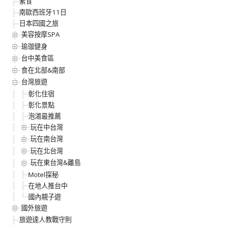
素食
南歐西班牙11日
日本四國之旅
美容按摩SPA
瑜珈健身
台中美食區
食在北部&南部
台灣旅遊
彰化住宿
彰化景點
泡湯最推薦
玩在中台灣
玩在南台灣
玩在北台灣
玩在東台灣&離島
Motel探秘
在地人推台中
國內親子遊
國外旅遊
旅遊達人教戰守則