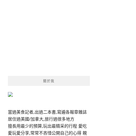
關於我
當過美食記者,出過二本書,寫遍各報章雜誌
居住過美國/加拿大,旅行過很多地方
擅長用最少的預算,玩出最精采的行程 愛吃
愛玩愛分享,常常不吝惜公開自己的心得 親