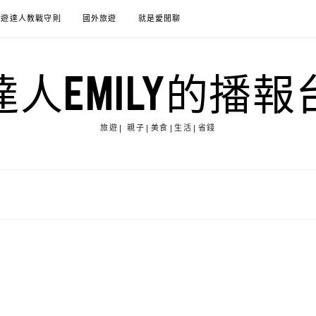
旅遊達人教戰守則
國外旅遊
就是愛閒聊
達人EMILY的播報
旅遊| 親子|美食|生活|省錢