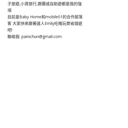
子旅遊,小資旅行,跟團或自助遊都是我的強
項
目前是Baby Home和mobile01的合作部落
客 大家快來跟著達人Emily吃喝玩樂省錢遊
吧!
聯絡我: painichun@gmail.com