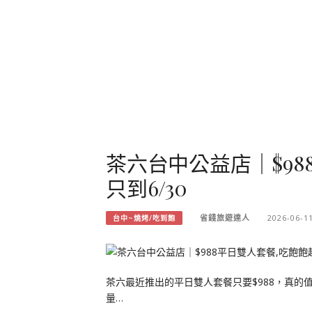
茶六台中公益店｜$98
只到6/30
省錢旅遊達人
2026-06-1
台中~燒烤/吃到飽
茶六最近推出的平日雙人套餐只要$988，真的
量…