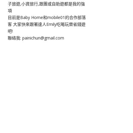
子旅遊,小資旅行,跟團或自助遊都是我的強
項
目前是Baby Home和mobile01的合作部落
客 大家快來跟著達人Emily吃喝玩樂省錢遊
吧!
聯絡我: painichun@gmail.com