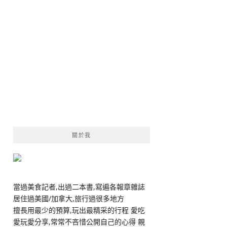
關於我
當過美食記者,出過二本書,寫遍各報章雜誌
居住過美國/加拿大,旅行過很多地方
擅長用最少的預算,玩出最精采的行程 愛吃
愛玩愛分享,常常不吝惜公開自己的心得 親