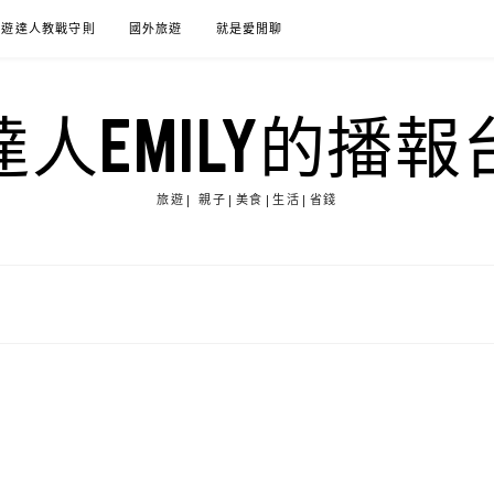
旅遊達人教戰守則
國外旅遊
就是愛閒聊
達人EMILY的播報
旅遊| 親子|美食|生活|省錢