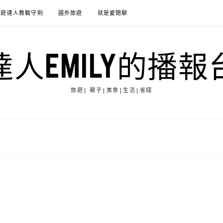
旅遊達人教戰守則
國外旅遊
就是愛閒聊
達人EMILY的播報
旅遊| 親子|美食|生活|省錢