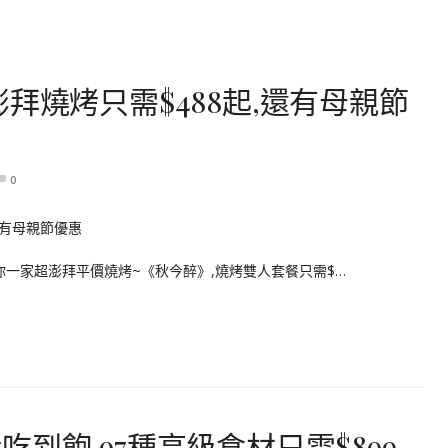
拜燒烤只需$488起,還有母親節
0
你一家超澎拜平價燒烤~《秋今醉》,燒烤雙人套餐只需$…
到飽,97種高級食材只需$899