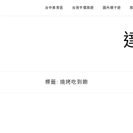
Skip
台中美食區
台灣平價旅遊
國內親子遊
to
content
標籤:
燒烤吃到飽