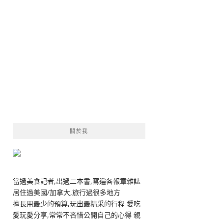
關於我
當過美食記者,出過二本書,寫遍各報章雜誌
居住過美國/加拿大,旅行過很多地方
擅長用最少的預算,玩出最精采的行程 愛吃
愛玩愛分享,常常不吝惜公開自己的心得 親