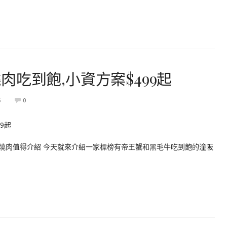
吃到飽,小資方案$499起
5
0
家燒肉值得介紹 今天就來介紹一家標榜有帝王蟹和黑毛牛吃到飽的潼阪