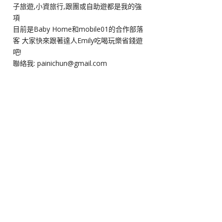
子旅遊,小資旅行,跟團或自助遊都是我的強
項
目前是Baby Home和mobile01的合作部落
客 大家快來跟著達人Emily吃喝玩樂省錢遊
吧!
聯絡我: painichun@gmail.com