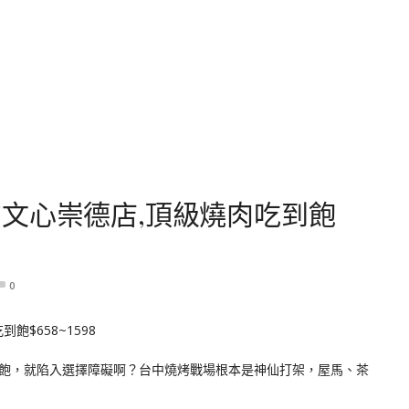
文心崇德店,頂級燒肉吃到飽
0
飽，就陷入選擇障礙啊？台中燒烤戰場根本是神仙打架，屋馬、茶