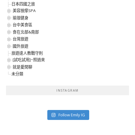
日本四國之旅
美容按摩SPA
瑜珈健身
台中美食區
食在北部&南部
台灣旅遊
國外旅遊
旅遊達人教戰守則
[試吃試用]~照過來
就是愛閒聊
未分類
INSTAGRAM
Follow Emily IG