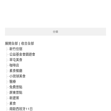
分類
展開全部
|
收合全部
新竹住宿
公益基金會園遊會
草屯美食
咖啡店
素食餐廳
小琉球美食
醫療
免費景點
屏東景點
新建案
素食
南歐西班牙11日