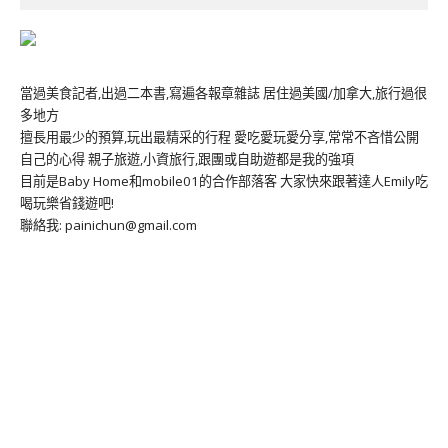
當過美食記者,出過二本書,寫遍各報章雜誌 居住過美國/加拿大,旅行過很
多地方
擅長用最少的預算,玩出最精采的行程 愛吃愛玩愛分享,常常不吝惜公開
自己的心得 親子旅遊,小資旅行,跟團或自助遊都是我的強項
目前是Baby Home和mobile01的合作部落客 大家快來跟著達人Emily吃
喝玩樂省錢遊吧!
聯絡我: painichun@gmail.com