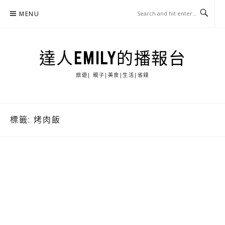
Skip
MENU
to
content
達人EMILY的播報台
旅遊| 親子|美食|生活|省錢
標籤:
烤肉飯