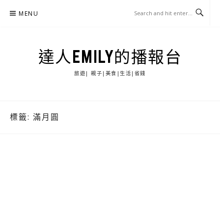
Skip
MENU
to
content
達人EMILY的播報台
旅遊| 親子|美食|生活|省錢
標籤:
滿月圓