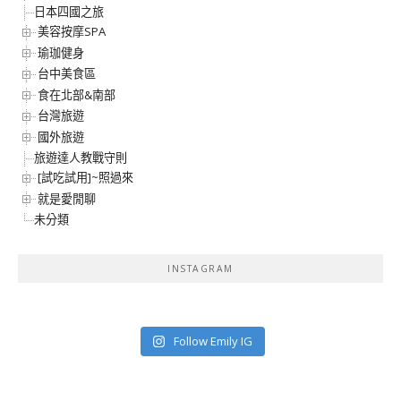
日本四國之旅
美容按摩SPA
瑜珈健身
台中美食區
食在北部&南部
台灣旅遊
國外旅遊
旅遊達人教戰守則
[試吃試用]~照過來
就是愛閒聊
未分類
INSTAGRAM
Follow Emily IG