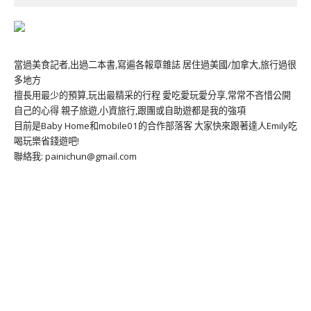
當過美食記者,出過二本書,寫遍各報章雜誌 居住過美國/加拿大,旅行過很
多地方
擅長用最少的預算,玩出最精采的行程 愛吃愛玩愛分享,常常不吝惜公開
自己的心得 親子旅遊,小資旅行,跟團或自助遊都是我的強項
目前是Baby Home和mobile01的合作部落客 大家快來跟著達人Emily吃
喝玩樂省錢遊吧!
聯絡我: painichun@gmail.com