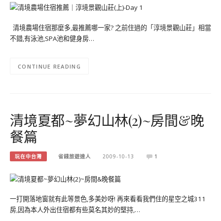
清境農場住宿那麼多,最推薦哪一家? 之前住過的「淳境景觀山莊」相當
不錯,有泳池,SPA池和健身房…
CONTINUE READING
清境夏都~夢幻山林(2)~房間&晚
餐篇
玩在中台灣
省錢旅遊達人
2009-10-13
1
一打開落地窗就有此等景色,多美妙呀! 再來看看我們住的星空之城311
房,因為本人外出住宿都有些莫名其妙的堅持,…