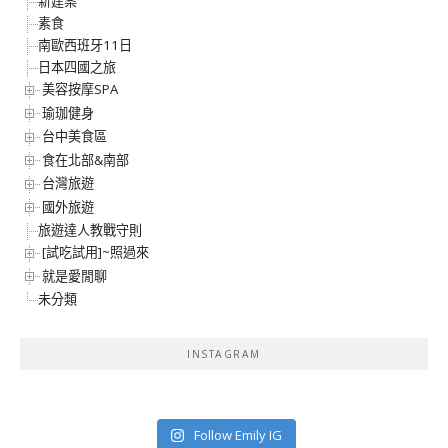
新建案
素食
南歐西班牙11日
日本四國之旅
美容按摩SPA
瑜珈健身
台中美食區
食在北部&南部
台灣旅遊
國外旅遊
旅遊達人教戰守則
[試吃試用]~照過來
就是愛閒聊
未分類
INSTAGRAM
Follow Emily IG