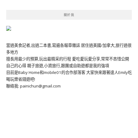
關於我
當過美食記者,出過二本書,寫遍各報章雜誌 居住過美國/加拿大,旅行過很
多地方
擅長用最少的預算,玩出最精采的行程 愛吃愛玩愛分享,常常不吝惜公開
自己的心得 親子旅遊,小資旅行,跟團或自助遊都是我的強項
目前是Baby Home和mobile01的合作部落客 大家快來跟著達人Emily吃
喝玩樂省錢遊吧!
聯絡我: painichun@gmail.com