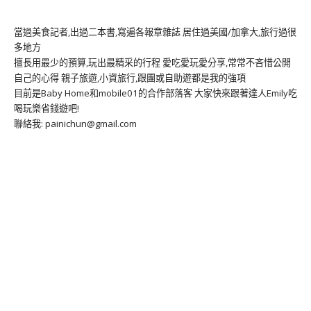
當過美食記者,出過二本書,寫遍各報章雜誌 居住過美國/加拿大,旅行過很
多地方
擅長用最少的預算,玩出最精采的行程 愛吃愛玩愛分享,常常不吝惜公開
自己的心得 親子旅遊,小資旅行,跟團或自助遊都是我的強項
目前是Baby Home和mobile01的合作部落客 大家快來跟著達人Emily吃
喝玩樂省錢遊吧!
聯絡我: painichun@gmail.com