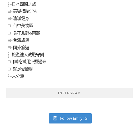
日本四國之旅
美容按摩SPA
瑜珈健身
台中美食區
食在北部&南部
台灣旅遊
國外旅遊
旅遊達人教戰守則
[試吃試用]~照過來
就是愛閒聊
未分類
INSTAGRAM
Follow Emily IG