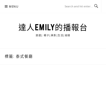
Skip
MENU
to
content
達人EMILY的播報台
旅遊| 親子|美食|生活|省錢
標籤:
泰式餐廳