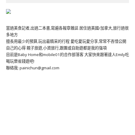
當過美食記者,出過二本書,寫遍各報章雜誌 居住過美國/加拿大,旅行過很
多地方
擅長用最少的預算,玩出最精采的行程 愛吃愛玩愛分享,常常不吝惜公開
自己的心得 親子旅遊,小資旅行,跟團或自助遊都是我的強項
目前是Baby Home和mobile01的合作部落客 大家快來跟著達人Emily吃
喝玩樂省錢遊吧!
聯絡我: painichun@gmail.com