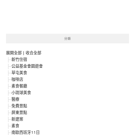
分類
展開全部
|
收合全部
新竹住宿
公益基金會園遊會
草屯美食
咖啡店
素食餐廳
小琉球美食
醫療
免費景點
屏東景點
新建案
素食
南歐西班牙11日