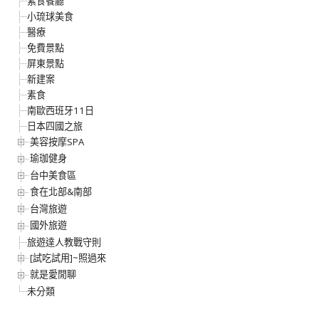
素食餐廳
小琉球美食
醫療
免費景點
屏東景點
新建案
素食
南歐西班牙11日
日本四國之旅
美容按摩SPA
瑜珈健身
台中美食區
食在北部&南部
台灣旅遊
國外旅遊
旅遊達人教戰守則
[試吃試用]~照過來
就是愛閒聊
未分類