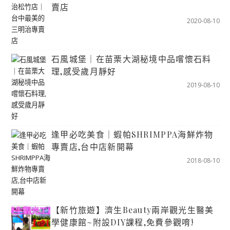
賣店
2020-08-10
石風城堡｜在苗栗大湖秘境中品嚐懷石料
理,感受歲月靜好
2019-08-10
逢甲必吃美食｜蝦帕SHRIMPPA海鮮炸物
專賣店,台中店新開幕
2018-08-10
【新竹旅遊】濟生Beauty兩岸觀光生醫美
學健康館~附設DIY課程,免費參觀唷!