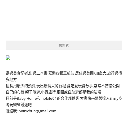
關於我
當過美食記者,出過二本書,寫遍各報章雜誌 居住過美國/加拿大,旅行過很
多地方
擅長用最少的預算,玩出最精采的行程 愛吃愛玩愛分享,常常不吝惜公開
自己的心得 親子旅遊,小資旅行,跟團或自助遊都是我的強項
目前是Baby Home和mobile01的合作部落客 大家快來跟著達人Emily吃
喝玩樂省錢遊吧!
聯絡我: painichun@gmail.com