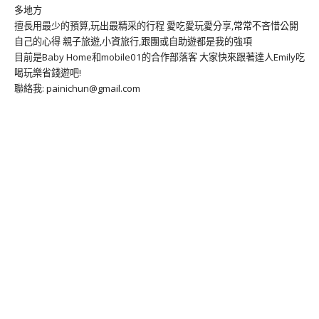
多地方
擅長用最少的預算,玩出最精采的行程 愛吃愛玩愛分享,常常不吝惜公開
自己的心得 親子旅遊,小資旅行,跟團或自助遊都是我的強項
目前是Baby Home和mobile01的合作部落客 大家快來跟著達人Emily吃
喝玩樂省錢遊吧!
聯絡我: painichun@gmail.com