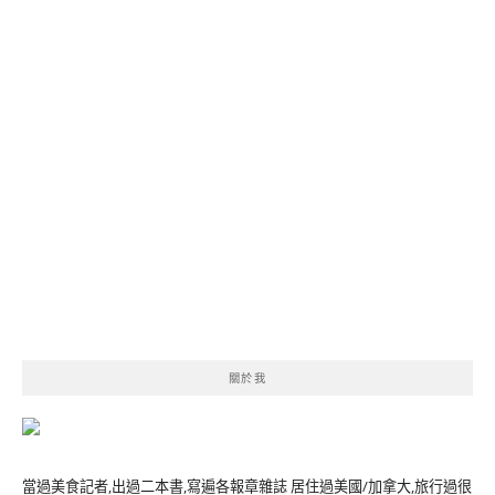
關於我
當過美食記者,出過二本書,寫遍各報章雜誌 居住過美國/加拿大,旅行過很