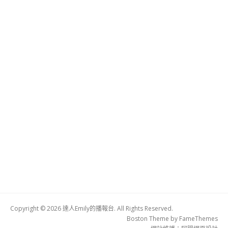
Copyright © 2026 達人Emily的播報台. All Rights Reserved.
Boston Theme by
FameThemes