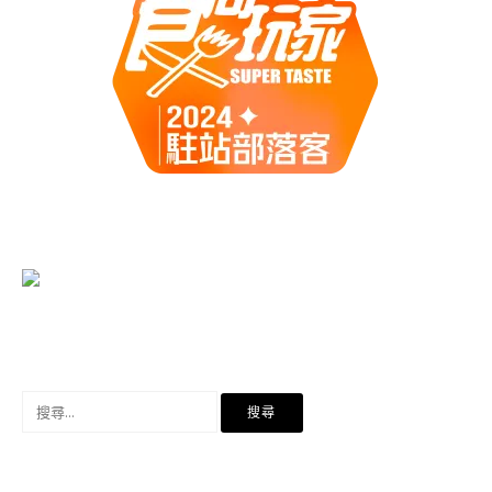
搜
尋
關
鍵