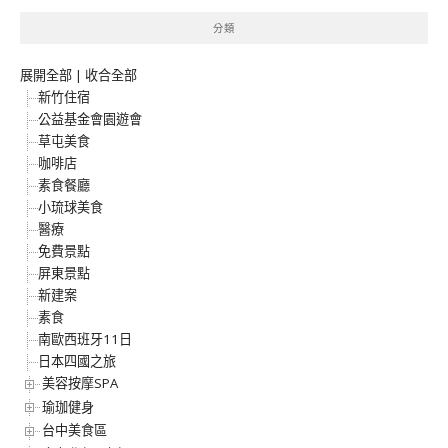
分類
展開全部
|
收合全部
新竹住宿
公益基金會園遊會
草屯美食
咖啡店
素食餐廳
小琉球美食
醫療
免費景點
屏東景點
新建案
素食
南歐西班牙11日
日本四國之旅
美容按摩SPA
瑜珈健身
台中美食區