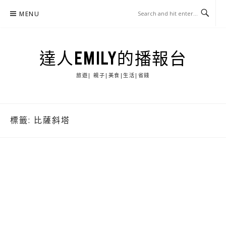
Skip
MENU
to
content
達人EMILY的播報台
旅遊| 親子|美食|生活|省錢
標籤:
比薩斜塔