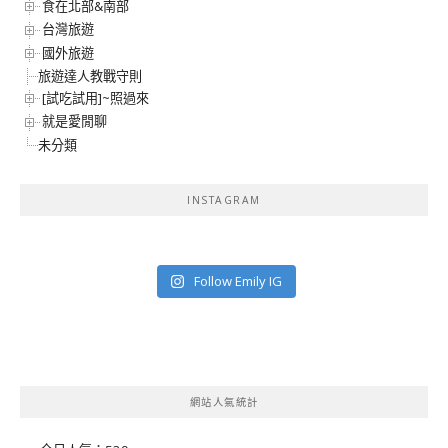
食在北部&南部
台灣旅遊
國外旅遊
旅遊達人教戰守則
[試吃試用]~照過來
就是愛閒聊
未分類
INSTAGRAM
Follow Emily IG
網站人氣統計