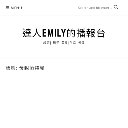
Skip
MENU
to
content
達人EMILY的播報台
旅遊| 親子|美食|生活|省錢
標籤:
母親節特餐