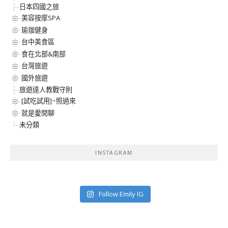
日本四國之旅
美容按摩SPA
瑜珈健身
台中美食區
食在北部&南部
台灣旅遊
國外旅遊
旅遊達人教戰守則
[試吃試用]~照過來
就是愛閒聊
未分類
INSTAGRAM
Follow Emily IG