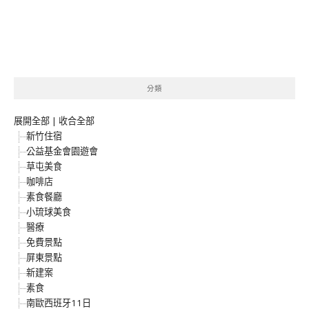
分類
展開全部
|
收合全部
新竹住宿
公益基金會園遊會
草屯美食
咖啡店
素食餐廳
小琉球美食
醫療
免費景點
屏東景點
新建案
素食
南歐西班牙11日