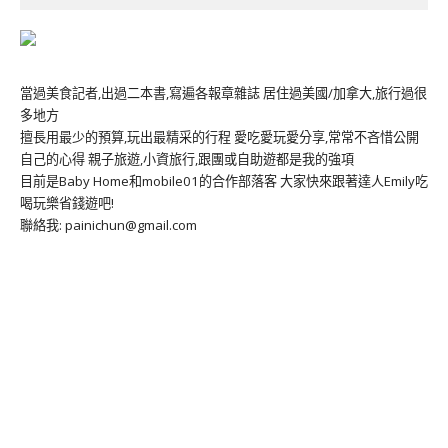
當過美食記者,出過二本書,寫遍各報章雜誌 居住過美國/加拿大,旅行過很
多地方
擅長用最少的預算,玩出最精采的行程 愛吃愛玩愛分享,常常不吝惜公開
自己的心得 親子旅遊,小資旅行,跟團或自助遊都是我的強項
目前是Baby Home和mobile01的合作部落客 大家快來跟著達人Emily吃
喝玩樂省錢遊吧!
聯絡我: painichun@gmail.com