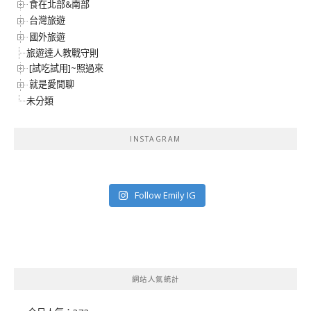
食在北部&南部
台灣旅遊
國外旅遊
旅遊達人教戰守則
[試吃試用]~照過來
就是愛閒聊
未分類
INSTAGRAM
Follow Emily IG
網站人氣統計