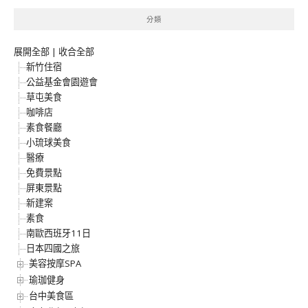
分類
展開全部
|
收合全部
新竹住宿
公益基金會園遊會
草屯美食
咖啡店
素食餐廳
小琉球美食
醫療
免費景點
屏東景點
新建案
素食
南歐西班牙11日
日本四國之旅
美容按摩SPA
瑜珈健身
台中美食區