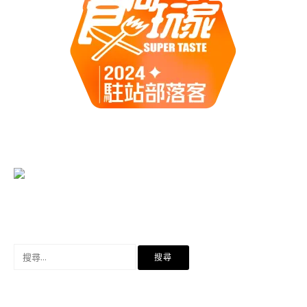
搜
尋
關
鍵