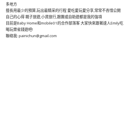
多地方
擅長用最少的預算,玩出最精采的行程 愛吃愛玩愛分享,常常不吝惜公開
自己的心得 親子旅遊,小資旅行,跟團或自助遊都是我的強項
目前是Baby Home和mobile01的合作部落客 大家快來跟著達人Emily吃
喝玩樂省錢遊吧!
聯絡我: painichun@gmail.com