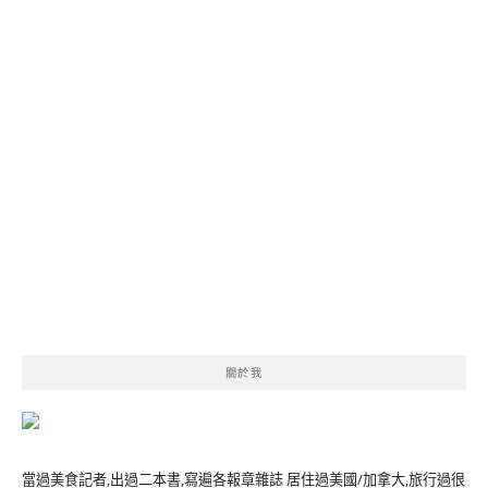
關於我
當過美食記者,出過二本書,寫遍各報章雜誌 居住過美國/加拿大,旅行過很