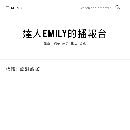
Skip
MENU
to
content
達人EMILY的播報台
旅遊| 親子|美食|生活|省錢
標籤:
歐洲旅遊