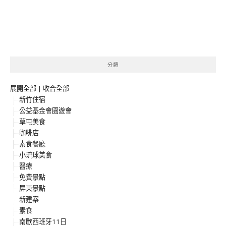
分類
展開全部
|
收合全部
新竹住宿
公益基金會園遊會
草屯美食
咖啡店
素食餐廳
小琉球美食
醫療
免費景點
屏東景點
新建案
素食
南歐西班牙11日