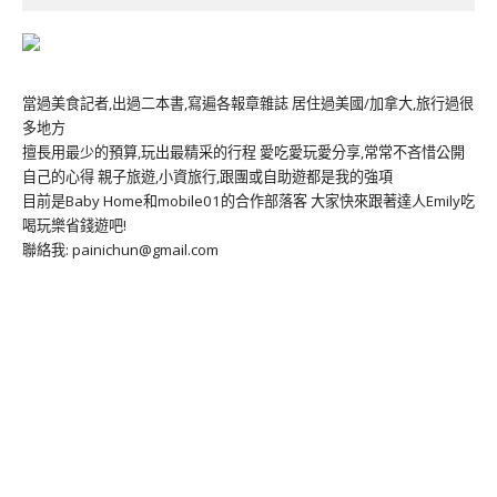
當過美食記者,出過二本書,寫遍各報章雜誌 居住過美國/加拿大,旅行過很
多地方
擅長用最少的預算,玩出最精采的行程 愛吃愛玩愛分享,常常不吝惜公開
自己的心得 親子旅遊,小資旅行,跟團或自助遊都是我的強項
目前是Baby Home和mobile01的合作部落客 大家快來跟著達人Emily吃
喝玩樂省錢遊吧!
聯絡我: painichun@gmail.com