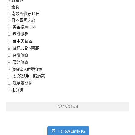
新建案
素食
南歐西班牙11日
日本四國之旅
美容按摩SPA
瑜珈健身
台中美食區
食在北部&南部
台灣旅遊
國外旅遊
旅遊達人教戰守則
[試吃試用]~照過來
就是愛閒聊
未分類
INSTAGRAM
Follow Emily IG