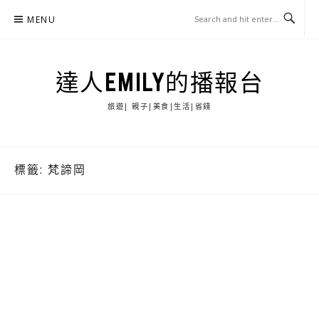
Skip
MENU
to
content
達人EMILY的播報台
旅遊| 親子|美食|生活|省錢
標籤:
梵諦岡