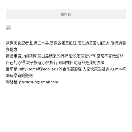
關於我
當過美食記者,出過二本書,寫遍各報章雜誌 居住過美國/加拿大,旅行過很
多地方
擅長用最少的預算,玩出最精采的行程 愛吃愛玩愛分享,常常不吝惜公開
自己的心得 親子旅遊,小資旅行,跟團或自助遊都是我的強項
目前是Baby Home和mobile01的合作部落客 大家快來跟著達人Emily吃
喝玩樂省錢遊吧!
聯絡我: painichun@gmail.com