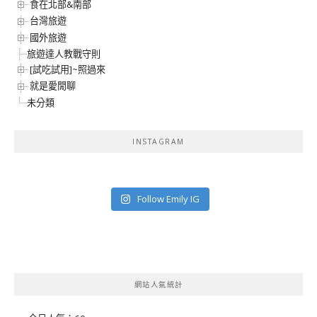
食在北部&南部
台灣旅遊
國外旅遊
旅遊達人教戰守則
[試吃試用]~照過來
就是愛閒聊
未分類
INSTAGRAM
Follow Emily IG
網站人氣統計