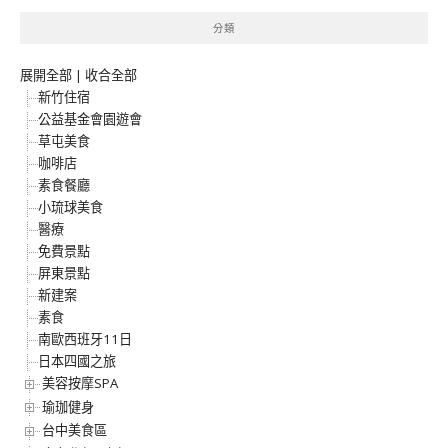
分類
展開全部
|
收合全部
新竹住宿
公益基金會園遊會
草屯美食
咖啡店
素食餐廳
小琉球美食
醫療
免費景點
屏東景點
新建案
素食
南歐西班牙11日
日本四國之旅
美容按摩SPA
瑜珈健身
台中美食區