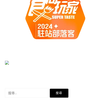
搜
尋
關
鍵