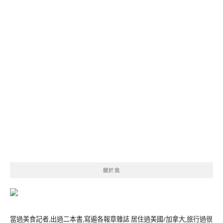
關於我
當過美食記者,出過二本書,寫遍各報章雜誌 居住過美國/加拿大,旅行過很