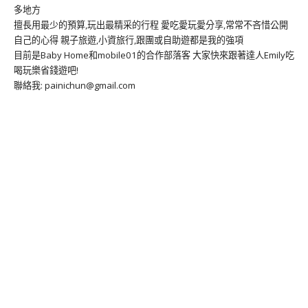
多地方
擅長用最少的預算,玩出最精采的行程 愛吃愛玩愛分享,常常不吝惜公開
自己的心得 親子旅遊,小資旅行,跟團或自助遊都是我的強項
目前是Baby Home和mobile01的合作部落客 大家快來跟著達人Emily吃
喝玩樂省錢遊吧!
聯絡我: painichun@gmail.com