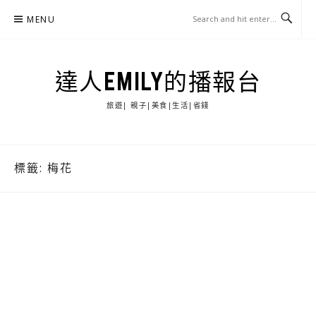
Skip
MENU
to
content
達人EMILY的播報台
旅遊| 親子|美食|生活|省錢
標籤:
梅花