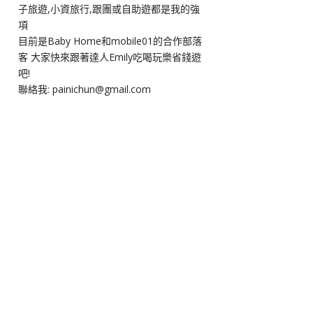
子旅遊,小資旅行,跟團或自助遊都是我的強
項
目前是Baby Home和mobile01的合作部落
客 大家快來跟著達人Emily吃喝玩樂省錢遊
吧!
聯絡我: painichun@gmail.com