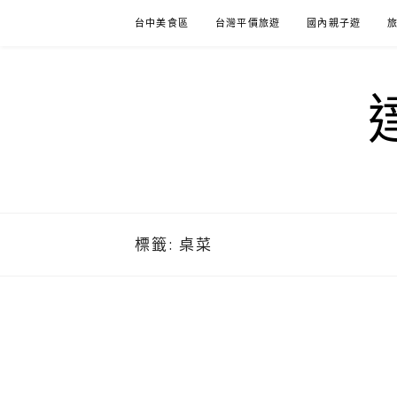
Skip
台中美食區
台灣平價旅遊
國內親子遊
to
content
標籤:
桌菜