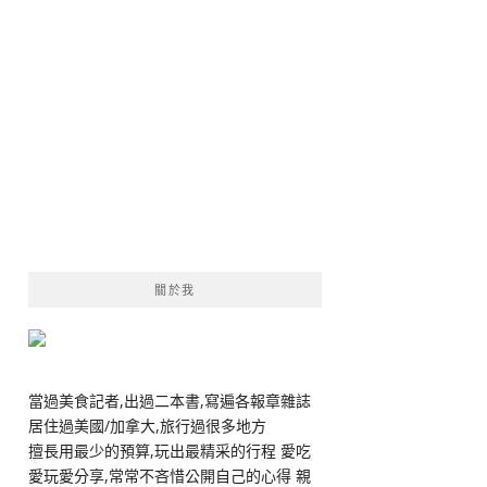
關於我
當過美食記者,出過二本書,寫遍各報章雜誌
居住過美國/加拿大,旅行過很多地方
擅長用最少的預算,玩出最精采的行程 愛吃
愛玩愛分享,常常不吝惜公開自己的心得 親