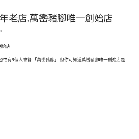
7年老店,萬巒豬腳唯一創始店
0
人恐怕有9個人會答:「萬巒豬腳」 但你可知道萬巒豬腳唯一創始店是