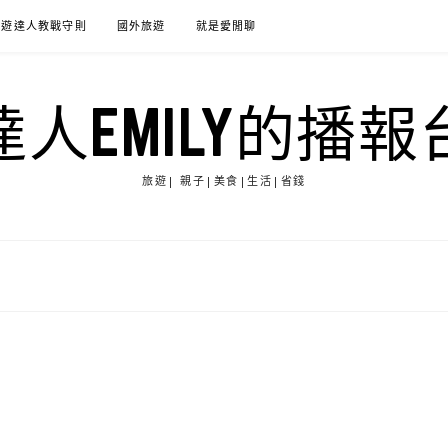
旅遊達人教戰守則
國外旅遊
就是愛閒聊
達人EMILY的播報
旅遊| 親子|美食|生活|省錢