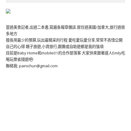
當過美食記者,出過二本書,寫遍各報章雜誌 居住過美國/加拿大,旅行過很
多地方
擅長用最少的預算,玩出最精采的行程 愛吃愛玩愛分享,常常不吝惜公開
自己的心得 親子旅遊,小資旅行,跟團或自助遊都是我的強項
目前是Baby Home和mobile01的合作部落客 大家快來跟著達人Emily吃
喝玩樂省錢遊吧!
聯絡我: painichun@gmail.com