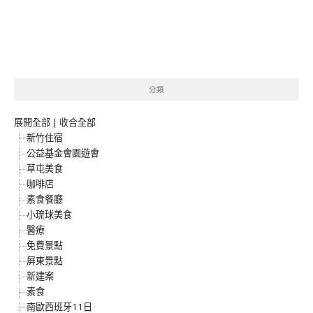
分類
展開全部
|
收合全部
新竹住宿
公益基金會園遊會
草屯美食
咖啡店
素食餐廳
小琉球美食
醫療
免費景點
屏東景點
新建案
素食
南歐西班牙11日