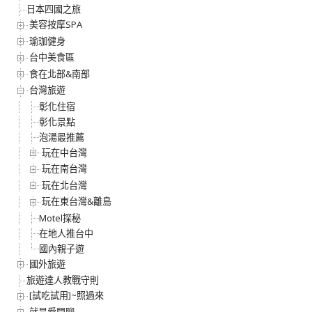
日本四國之旅
美容按摩SPA
瑜珈健身
台中美食區
食在北部&南部
台灣旅遊
彰化住宿
彰化景點
泡湯最推薦
玩在中台灣
玩在南台灣
玩在北台灣
玩在東台灣&離島
Motel探秘
在地人推台中
國內親子遊
國外旅遊
旅遊達人教戰守則
[試吃試用]~照過來
就是愛閒聊