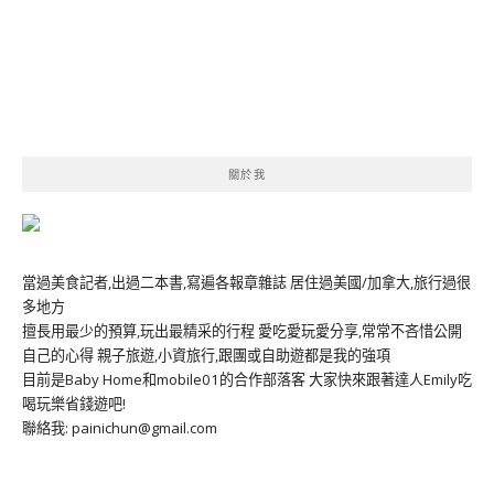
關於我
當過美食記者,出過二本書,寫遍各報章雜誌 居住過美國/加拿大,旅行過很
多地方
擅長用最少的預算,玩出最精采的行程 愛吃愛玩愛分享,常常不吝惜公開
自己的心得 親子旅遊,小資旅行,跟團或自助遊都是我的強項
目前是Baby Home和mobile01的合作部落客 大家快來跟著達人Emily吃
喝玩樂省錢遊吧!
聯絡我: painichun@gmail.com