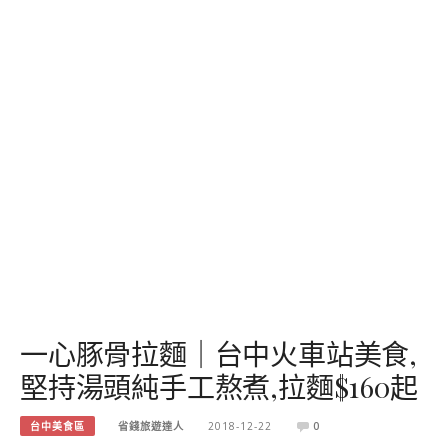
一心豚骨拉麵｜台中火車站美食,
堅持湯頭純手工熬煮,拉麵$160起
台中美食區
省錢旅遊達人
2018-12-22
0