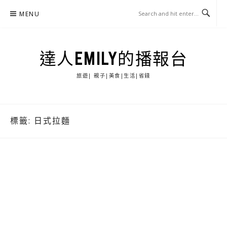
Skip
MENU
to
content
達人EMILY的播報台
旅遊| 親子|美食|生活|省錢
標籤:
日式拉麵