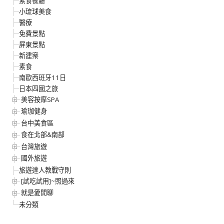
素食餐廳
小琉球美食
醫療
免費景點
屏東景點
新建案
素食
南歐西班牙11日
日本四國之旅
美容按摩SPA
瑜珈健身
台中美食區
食在北部&南部
台灣旅遊
國外旅遊
旅遊達人教戰守則
[試吃試用]~照過來
就是愛閒聊
未分類