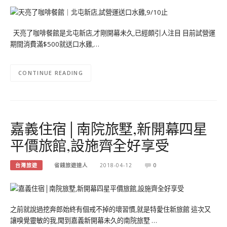
天亮了咖啡餐館是北屯新店,才剛開幕未久,已經頗引人注目 目前試營運
期間消費滿$500就送口水雞,…
CONTINUE READING
嘉義住宿│南院旅墅,新開幕四星
平價旅館,設施齊全好享受
台灣旅遊
省錢旅遊達人
2018-04-12
0
之前就說過挖奔郎始終有個戒不掉的壞習慣,就是特愛住新旅館 這次又
讓嗅覺靈敏的我,聞到嘉義新開幕未久的南院旅墅 …