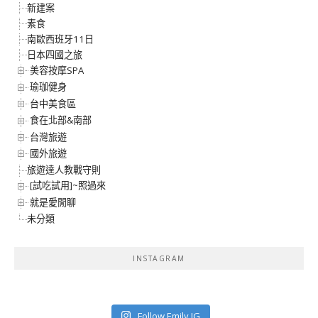
新建案
素食
南歐西班牙11日
日本四國之旅
美容按摩SPA
瑜珈健身
台中美食區
食在北部&南部
台灣旅遊
國外旅遊
旅遊達人教戰守則
[試吃試用]~照過來
就是愛閒聊
未分類
INSTAGRAM
Follow Emily IG