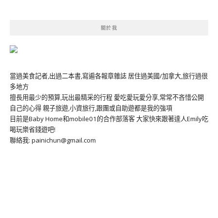
關於我
當過美食記者,出過二本書,寫遍各報章雜誌 居住過美國/加拿大,旅行過很
多地方
擅長用最少的預算,玩出最精采的行程 愛吃愛玩愛分享,常常不吝惜公開
自己的心得 親子旅遊,小資旅行,跟團或自助遊都是我的強項
目前是Baby Home和mobile01的合作部落客 大家快來跟著達人Emily吃
喝玩樂省錢遊吧!
聯絡我: painichun@gmail.com