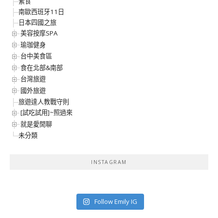
素食
南歐西班牙11日
日本四國之旅
美容按摩SPA
瑜珈健身
台中美食區
食在北部&南部
台灣旅遊
國外旅遊
旅遊達人教戰守則
[試吃試用]~照過來
就是愛閒聊
未分類
INSTAGRAM
Follow Emily IG