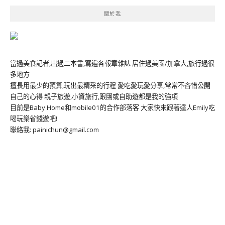
關於我
當過美食記者,出過二本書,寫遍各報章雜誌 居住過美國/加拿大,旅行過很
多地方
擅長用最少的預算,玩出最精采的行程 愛吃愛玩愛分享,常常不吝惜公開
自己的心得 親子旅遊,小資旅行,跟團或自助遊都是我的強項
目前是Baby Home和mobile01的合作部落客 大家快來跟著達人Emily吃
喝玩樂省錢遊吧!
聯絡我: painichun@gmail.com