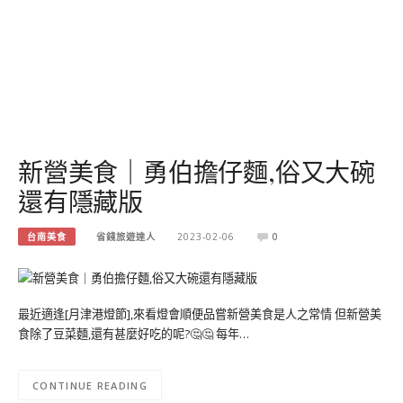
新營美食｜勇伯擔仔麵,俗又大碗
還有隱藏版
台南美食
省錢旅遊達人
2023-02-06
0
最近適逢[月津港燈節],來看燈會順便品嘗新營美食是人之常情 但新營美
食除了豆菜麵,還有甚麼好吃的呢?🤔🤔 每年…
CONTINUE READING