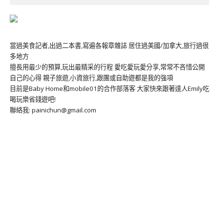
當過美食記者,出過二本書,寫遍各報章雜誌 居住過美國/加拿大,旅行過很
多地方
擅長用最少的預算,玩出最精采的行程 愛吃愛玩愛分享,常常不吝惜公開
自己的心得 親子旅遊,小資旅行,跟團或自助遊都是我的強項
目前是Baby Home和mobile01的合作部落客 大家快來跟著達人Emily吃
喝玩樂省錢遊吧!
聯絡我: painichun@gmail.com