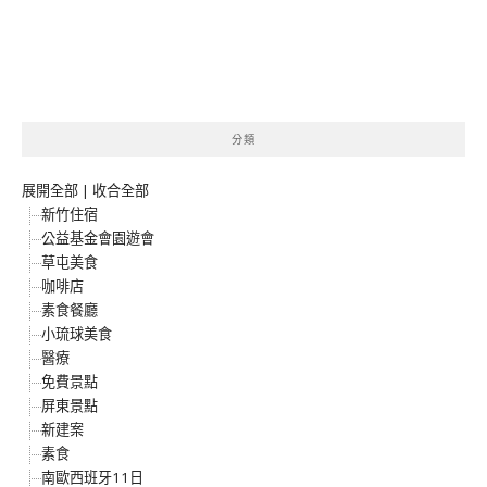
分類
展開全部
|
收合全部
新竹住宿
公益基金會園遊會
草屯美食
咖啡店
素食餐廳
小琉球美食
醫療
免費景點
屏東景點
新建案
素食
南歐西班牙11日