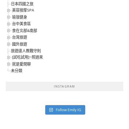
日本四國之旅
美容按摩SPA
瑜珈健身
台中美食區
食在北部&南部
台灣旅遊
國外旅遊
旅遊達人教戰守則
[試吃試用]~照過來
就是愛閒聊
未分類
INSTAGRAM
Follow Emily IG