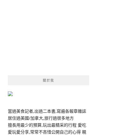
關於我
當過美食記者,出過二本書,寫遍各報章雜誌
居住過美國/加拿大,旅行過很多地方
擅長用最少的預算,玩出最精采的行程 愛吃
愛玩愛分享,常常不吝惜公開自己的心得 親