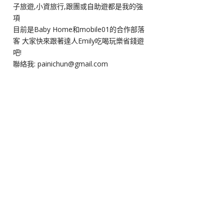
子旅遊,小資旅行,跟團或自助遊都是我的強
項
目前是Baby Home和mobile01的合作部落
客 大家快來跟著達人Emily吃喝玩樂省錢遊
吧!
聯絡我: painichun@gmail.com