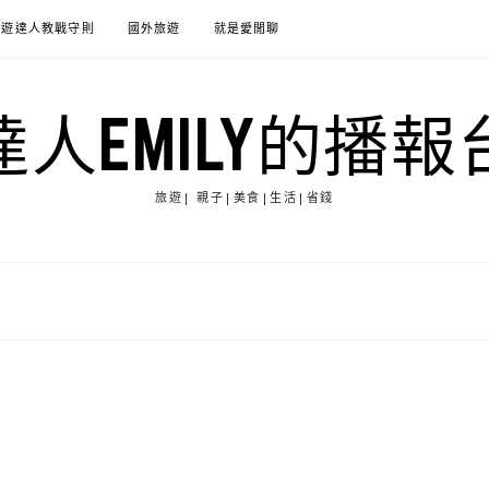
旅遊達人教戰守則
國外旅遊
就是愛閒聊
達人EMILY的播報
旅遊| 親子|美食|生活|省錢