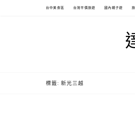
Skip
台中美食區
台灣平價旅遊
國內親子遊
to
content
標籤:
新光三越