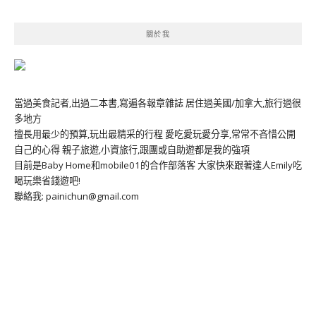
關於我
當過美食記者,出過二本書,寫遍各報章雜誌 居住過美國/加拿大,旅行過很
多地方
擅長用最少的預算,玩出最精采的行程 愛吃愛玩愛分享,常常不吝惜公開
自己的心得 親子旅遊,小資旅行,跟團或自助遊都是我的強項
目前是Baby Home和mobile01的合作部落客 大家快來跟著達人Emily吃
喝玩樂省錢遊吧!
聯絡我: painichun@gmail.com