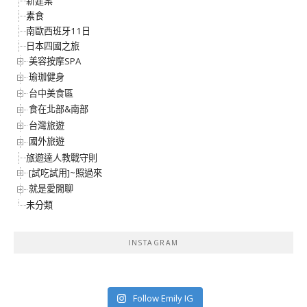
新建案
素食
南歐西班牙11日
日本四國之旅
美容按摩SPA
瑜珈健身
台中美食區
食在北部&南部
台灣旅遊
國外旅遊
旅遊達人教戰守則
[試吃試用]~照過來
就是愛閒聊
未分類
INSTAGRAM
Follow Emily IG