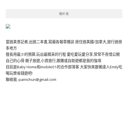
關於我
當過美食記者,出過二本書,寫遍各報章雜誌 居住過美國/加拿大,旅行過很
多地方
擅長用最少的預算,玩出最精采的行程 愛吃愛玩愛分享,常常不吝惜公開
自己的心得 親子旅遊,小資旅行,跟團或自助遊都是我的強項
目前是Baby Home和mobile01的合作部落客 大家快來跟著達人Emily吃
喝玩樂省錢遊吧!
聯絡我: painichun@gmail.com