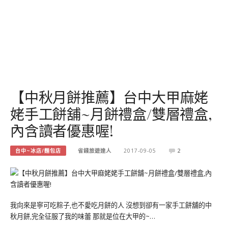
【中秋月餅推薦】台中大甲麻姥
姥手工餅舖~月餅禮盒/雙層禮盒,
內含讀者優惠喔!
台中~冰店/麵包店
省錢旅遊達人
2017-09-05
2
我向來是寧可吃粽子,也不愛吃月餅的人 沒想到卻有一家手工餅舖的中
秋月餅,完全征服了我的味蕾 那就是位在大甲的~…