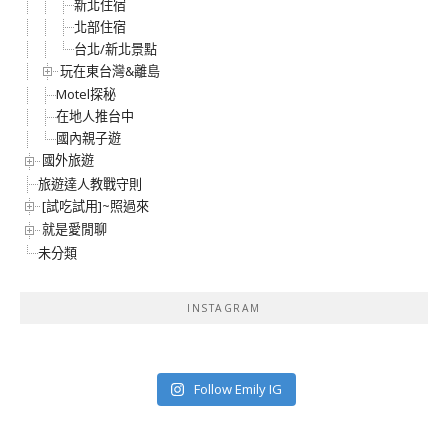
新北住宿
北部住宿
台北/新北景點
玩在東台灣&離島
Motel探秘
在地人推台中
國內親子遊
國外旅遊
旅遊達人教戰守則
[試吃試用]~照過來
就是愛閒聊
未分類
INSTAGRAM
Follow Emily IG