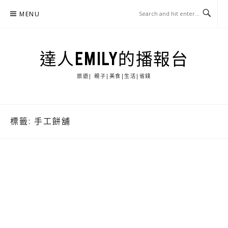
Skip
MENU
to
content
達人EMILY的播報台
旅遊| 親子|美食|生活|省錢
標籤:
手工餅舖